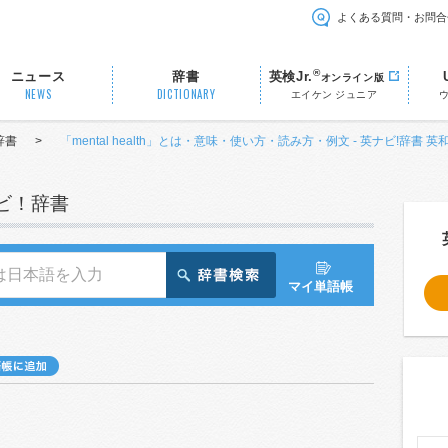
よくある質問・お問合
®
ニュース
辞書
英検Jr.
オンライン版
NEWS
DICTIONARY
エイケン ジュニア
辞書
>
「mental health」とは・意味・使い方・読み方・例文 - 英ナビ!辞書 英
ナビ！辞書
マイ単語帳