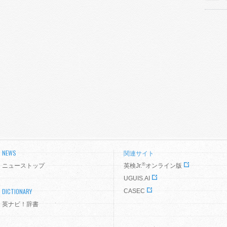
NEWS
関連サイト
®
ニューストップ
英検Jr.
オンライン版
UGUIS.AI
DICTIONARY
CASEC
英ナビ！辞書