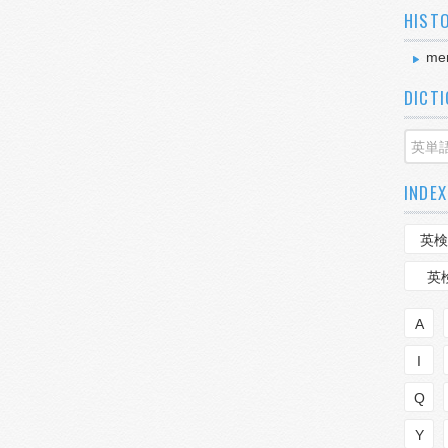
HIST
men
DICT
INDEX
英検
英
A
I
Q
Y