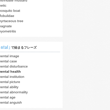
ithridate mustard
etic
osquito boat
obulidae
yrtaceous tree
agnate
yometritis
ntal｣
で始まるフレーズ
ental image
ental case
ental disturbance
ental health
ental institution
ental picture
ental ability
ental abnormality
ental age
ental anguish