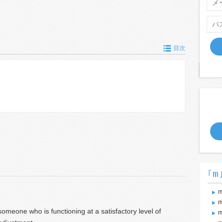
目次
｢m
m
someone who is functioning at a satisfactory level of
m