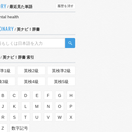
ORY
履歴を消す
/ 最近見た単語
tal health
IONARY
/ 英ナビ！辞書
/ 英ナビ！辞書 索引
準1級
英検2級
英検準2級
検3級
英検4級
英検5級
B
C
D
E
F
G
H
J
K
L
M
N
O
P
R
S
T
U
V
W
X
Z
数字記号