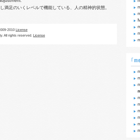
adjustment.
m
m
し満足のいくレベルで機能している、人の精神的状態。
m
M
m
09-2010
License
m
. All rights reserved.
License
m
｢me
m
m
m
m
m
m
m
m
m
m