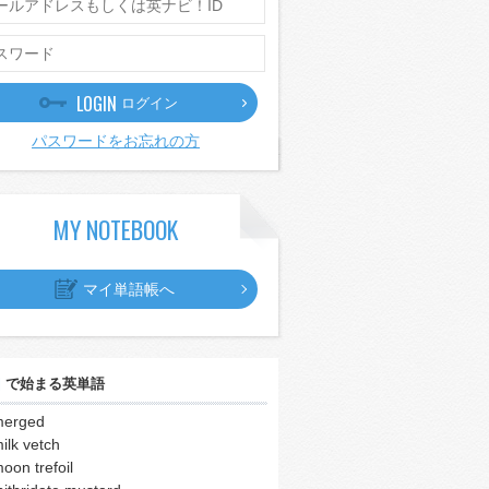
LOGIN
ログイン
パスワードをお忘れの方
MY NOTEBOOK
マイ単語帳へ
｣
で始まる英単語
merged
ilk vetch
oon trefoil