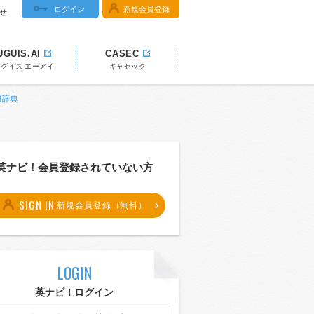
ログイン
新規会員登録
せ
UGUIS.AI
CASEC
ウグイス エーアイ
キャセック
和辞典
英ナビ！会員登録されていない方
SIGN IN
新規会員登録（無料）
LOGIN
英ナビ！ログイン