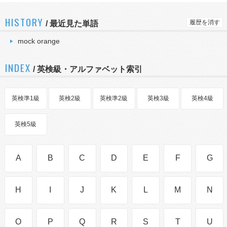
HISTORY
履歴を消す
/
最近見た単語
mock orange
INDEX
/ 英検級・アルファベット索引
英検準1級
英検2級
英検準2級
英検3級
英検4級
英検5級
A
B
C
D
E
F
G
H
I
J
K
L
M
N
O
P
Q
R
S
T
U