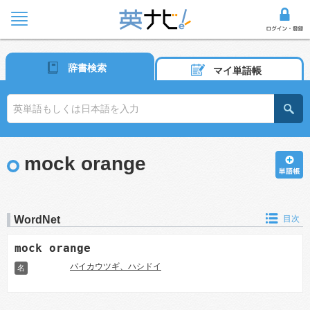
辞書検索
マイ単語帳
mock orange
WordNet
目次
mock orange
バイカウツギ、ハシドイ
名