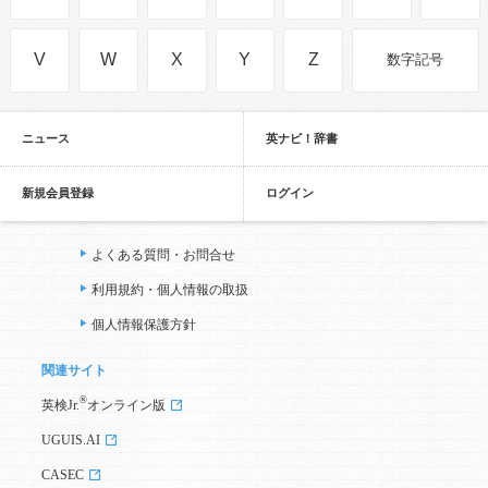
V
W
X
Y
Z
数字記号
ニュース
英ナビ！辞書
新規会員登録
ログイン
よくある質問・お問合せ
利用規約・個人情報の取扱
個人情報保護方針
関連サイト
®
英検Jr.
オンライン版
UGUIS.AI
CASEC