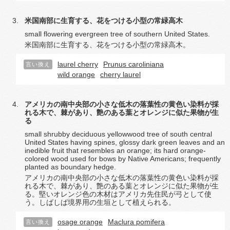
米国南部に生育する、花をつける小型の常緑高木
small flowering evergreen tree of southern United States.
米国南部に生育する、花をつける小型の常緑高木。
laurel cherry
Prunus caroliniana
言い換え
wild orange
cherry laurel
アメリカの南中央部の小さな低木の落葉性の黄色い染料が採
れる木で、棘があり、艶のある葉とオレンジに似た果物が生
る
small shrubby deciduous yellowwood tree of south central
United States having spines, glossy dark green leaves and an
inedible fruit that resembles an orange; its hard orange-
colored wood used for bows by Native Americans; frequently
planted as boundary hedge.
アメリカの南中央部の小さな低木の落葉性の黄色い染料が採
れる木で、棘があり、艶のある葉とオレンジに似た果物が生
る。堅いオレンジ色の木材はアメリカ先住民が弓として使
う。しばしば境界用の生垣として植えられる。
osage orange
Maclura pomifera
言い換え