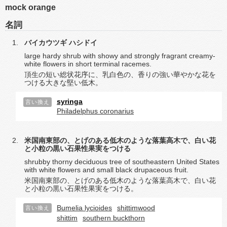
mock orange
名詞
バイカウツギ
ハシドイ
large hardy shrub with showy and strongly fragrant creamy-
white flowers in short terminal racemes.
頂生の短い総状花序に、乳白色の、香りの強い華やかな花を
つける大きな堅い低木。
syringa
言い換え
Philadelphus coronarius
米国南東部の、とげのある低木のような落葉高木で、白い花
と小粒の黒い石果性果実をつける
shrubby thorny deciduous tree of southeastern United States
with white flowers and small black drupaceous fruit.
米国南東部の、とげのある低木のような落葉高木で、白い花
と小粒の黒い石果性果実をつける。
Bumelia lycioides
shittimwood
言い換え
shittim
southern buckthorn