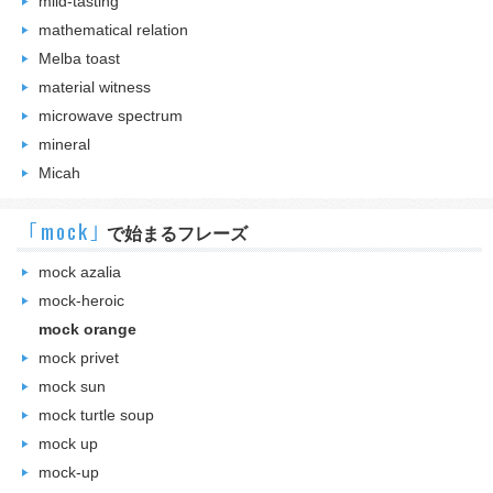
mild-tasting
mathematical relation
Melba toast
material witness
microwave spectrum
mineral
Micah
｢mock｣
で始まるフレーズ
mock azalia
mock-heroic
mock orange
mock privet
mock sun
mock turtle soup
mock up
mock-up