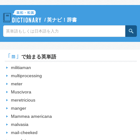
/
英ナビ！辞書
｢m｣
で始まる英単語
militiaman
multiprocessing
meter
Muscivora
meretricious
manger
Mammea americana
malvasia
mail-cheeked