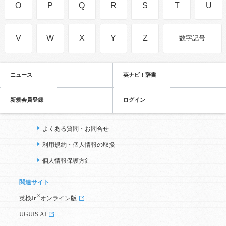
O
P
Q
R
S
T
U
V
W
X
Y
Z
数字記号
ニュース
英ナビ！辞書
新規会員登録
ログイン
よくある質問・お問合せ
利用規約・個人情報の取扱
個人情報保護方針
関連サイト
®
英検Jr.
オンライン版
UGUIS.AI