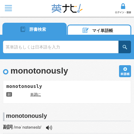
辞書検索
マイ単語帳
monotonously
monotonously
副
単調に
monotonously
副詞
/məˈnɑtənəslɪ/