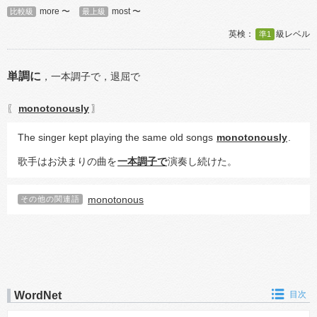
more 〜
most 〜
比較級
最上級
準1
単調に
，
一本調子で，
退屈で
monotonously
〖
〗
The singer kept playing the same old songs 
monotonously
.
歌手はお決まりの曲を
一本調子で
演奏し続けた。
monotonous
その他の関連語
WordNet
目次