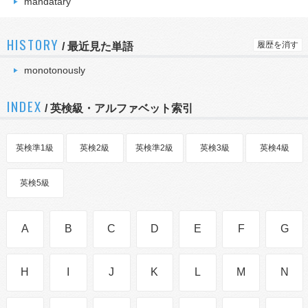
mandatary
HISTORY
履歴を消す
/
最近見た単語
monotonously
INDEX
/ 英検級・アルファベット索引
英検準1級
英検2級
英検準2級
英検3級
英検4級
英検5級
A
B
C
D
E
F
G
H
I
J
K
L
M
N