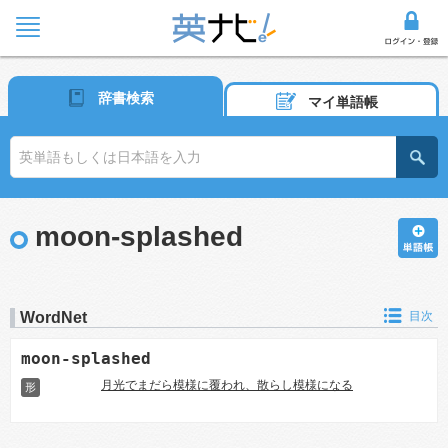
辞書検索
マイ単語帳
moon-splashed
WordNet
目次
moon-splashed
月光でまだら模様に覆われ、散らし模様になる
形