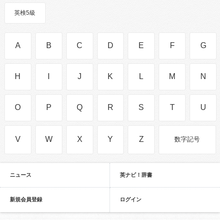
英検5級
A
B
C
D
E
F
G
H
I
J
K
L
M
N
O
P
Q
R
S
T
U
V
W
X
Y
Z
数字記号
ニュース
英ナビ！辞書
新規会員登録
ログイン