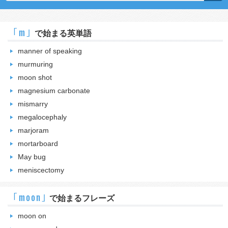
｢m｣
で始まる英単語
manner of speaking
murmuring
moon shot
magnesium carbonate
mismarry
megalocephaly
marjoram
mortarboard
May bug
meniscectomy
｢moon｣
で始まるフレーズ
moon on