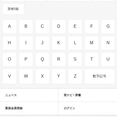
英検5級
A
B
C
D
E
F
G
H
I
J
K
L
M
N
O
P
Q
R
S
T
U
V
W
X
Y
Z
数字記号
ニュース
英ナビ！辞書
新規会員登録
ログイン