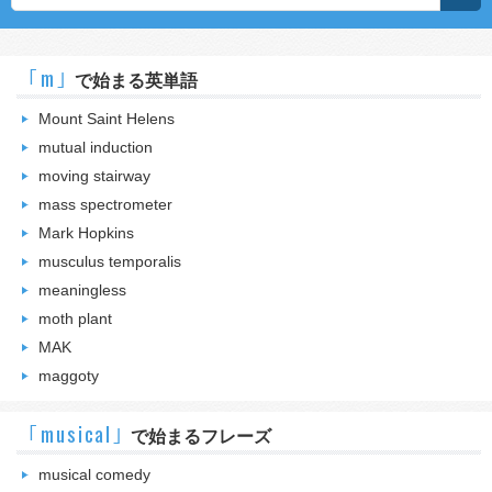
｢m｣
で始まる英単語
Mount Saint Helens
mutual induction
moving stairway
mass spectrometer
Mark Hopkins
musculus temporalis
meaningless
moth plant
MAK
maggoty
｢musical｣
で始まるフレーズ
musical comedy