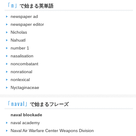
｢n｣
で始まる英単語
newspaper ad
newspaper editor
Nicholas
Nahuatl
number 1
nasalisation
noncombatant
nonrational
nonlexical
Nyctaginaceae
｢naval｣
で始まるフレーズ
naval blockade
naval academy
Naval Air Warfare Center Weapons Division