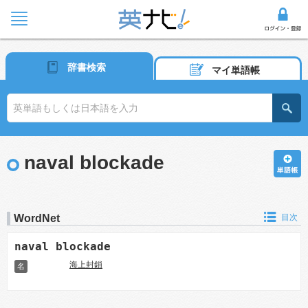
辞書検索
マイ単語帳
naval blockade
WordNet
目次
naval blockade
海上封鎖
名