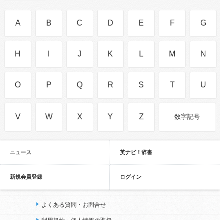
A
B
C
D
E
F
G
H
I
J
K
L
M
N
O
P
Q
R
S
T
U
V
W
X
Y
Z
数字記号
ニュース
英ナビ！辞書
新規会員登録
ログイン
よくある質問・お問合せ