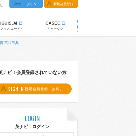
ログイン
新規会員登録
せ
UGUIS.AI
CASEC
ウグイス エーアイ
キャセック
!辞書 英和辞典
英ナビ！会員登録されていない方
SIGN IN
新規会員登録（無料）
LOGIN
英ナビ！ログイン