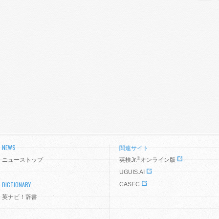
NEWS
関連サイト
®
ニューストップ
英検Jr.
オンライン版
UGUIS.AI
DICTIONARY
CASEC
英ナビ！辞書