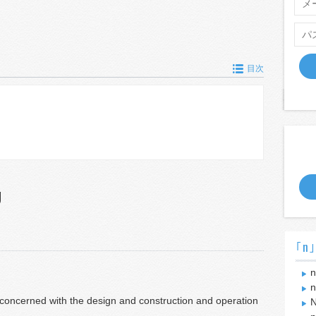
目次
g
｢n
n
n
 concerned with the design and construction and operation