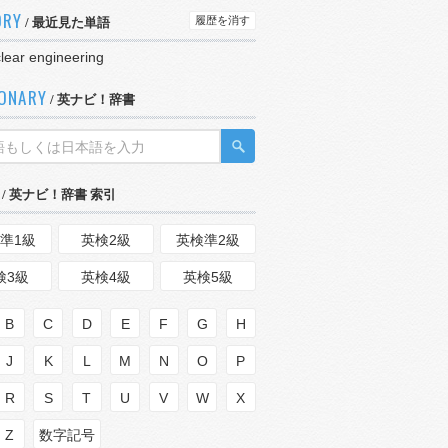
ORY
履歴を消す
/ 最近見た単語
lear engineering
IONARY
/ 英ナビ！辞書
/ 英ナビ！辞書 索引
準1級
英検2級
英検準2級
検3級
英検4級
英検5級
B
C
D
E
F
G
H
J
K
L
M
N
O
P
R
S
T
U
V
W
X
Z
数字記号