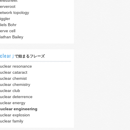
ewssheet
erveroot
etwork topology
iggler
iels Bohr
erve cell
athan Bailey
clear｣
で始まるフレーズ
uclear resonance
uclear cataract
uclear chemist
uclear chemistry
uclear club
uclear deterrence
uclear energy
uclear engineering
uclear explosion
uclear family