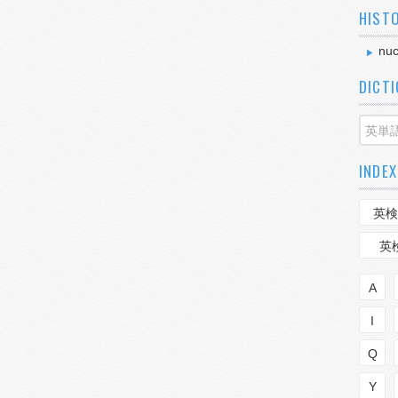
HIST
nuc
DICT
INDEX
英検
英
A
I
Q
Y