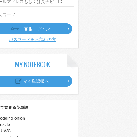
LOGIN
ログイン
パスワードをお忘れの方
MY NOTEBOOK
マイ単語帳へ
｣
で始まる英単語
odding onion
ozzle
NUWC