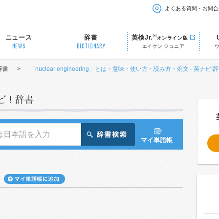
よくある質問・お問合
®
ニュース
辞書
英検Jr.
オンライン版
NEWS
DICTIONARY
エイケン ジュニア
辞書
>
「nuclear engineering」とは・意味・使い方・読み方・例文 - 英ナビ
ナビ！辞書
マイ単語帳