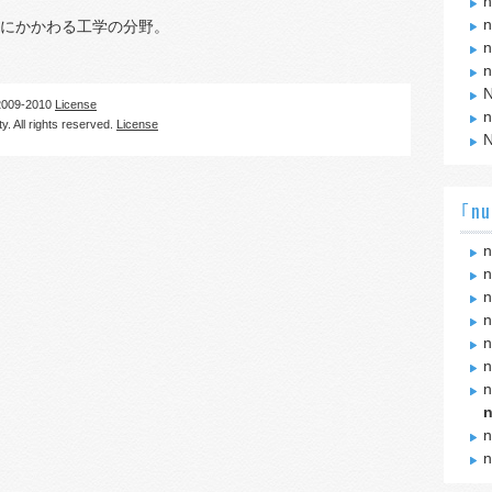
n
n
にかかわる工学の分野。
n
n
N
09-2010
License
n
. All rights reserved.
License
N
｢nu
n
n
n
n
n
n
n
n
n
n