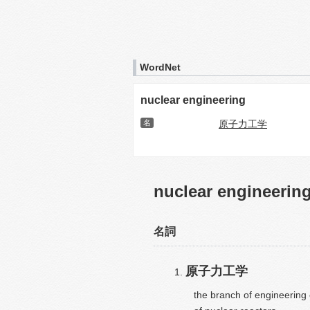
WordNet
nuclear engineering
名
原子力工学
nuclear engineerin
名詞
原子力工学
the branch of engineering