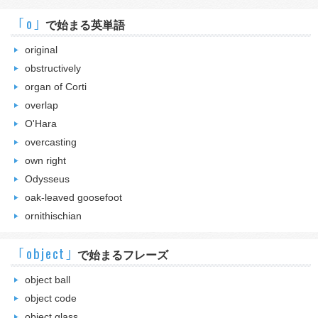
｢o｣
で始まる英単語
original
obstructively
organ of Corti
overlap
O'Hara
overcasting
own right
Odysseus
oak-leaved goosefoot
ornithischian
｢object｣
で始まるフレーズ
object ball
object code
object glass