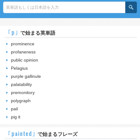
｢p｣
で始まる英単語
prominence
profaneness
public opinion
Pelagius
purple gallinule
palatability
premonitory
polygraph
pail
pig it
｢painted｣
で始まるフレーズ