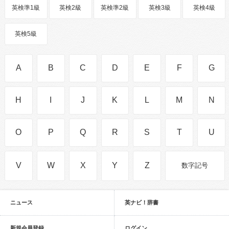
英検準1級
英検2級
英検準2級
英検3級
英検4級
英検5級
A
B
C
D
E
F
G
H
I
J
K
L
M
N
O
P
Q
R
S
T
U
V
W
X
Y
Z
数字記号
ニュース
英ナビ！辞書
新規会員登録
ログイン