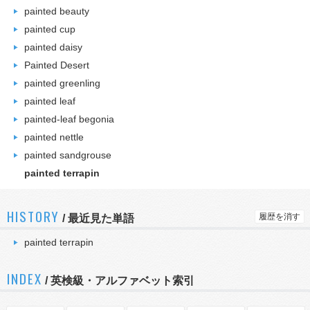
painted beauty
painted cup
painted daisy
Painted Desert
painted greenling
painted leaf
painted-leaf begonia
painted nettle
painted sandgrouse
painted terrapin
HISTORY
履歴を消す
/
最近見た単語
painted terrapin
INDEX
/ 英検級・アルファベット索引