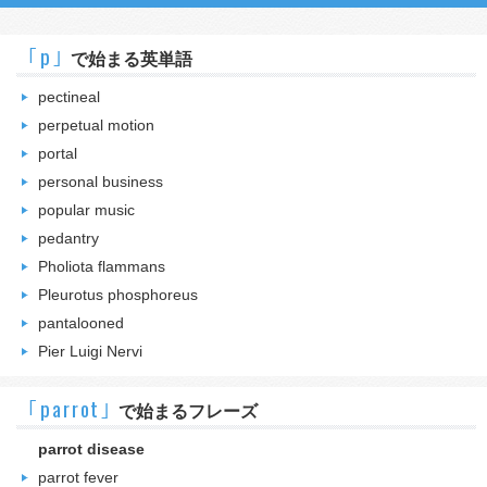
｢p｣
で始まる英単語
pectineal
perpetual motion
portal
personal business
popular music
pedantry
Pholiota flammans
Pleurotus phosphoreus
pantalooned
Pier Luigi Nervi
｢parrot｣
で始まるフレーズ
parrot disease
parrot fever