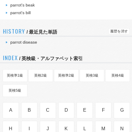
parrot's beak
parrot's bill
HISTORY
履歴を消す
/
最近見た単語
parrot disease
INDEX
/ 英検級・アルファベット索引
英検準1級
英検2級
英検準2級
英検3級
英検4級
英検5級
A
B
C
D
E
F
G
H
I
J
K
L
M
N