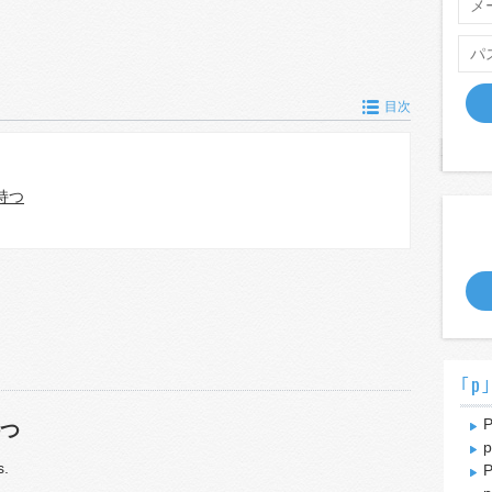
目次
持つ
｢p
P
つ
p
s.
P