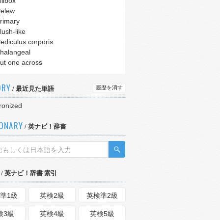
illbox
elew
rimary
lush-like
ediculus corporis
halangeal
ut one across
ORY
履歴を消す
/ 最近見た単語
ronized
IONARY
/ 英ナビ！辞書
/ 英ナビ！辞書 索引
準1級
英検2級
英検準2級
検3級
英検4級
英検5級