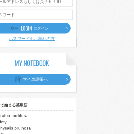
LOGIN
ログイン
パスワードをお忘れの方
MY NOTEBOOK
マイ単語帳へ
｣
で始まる英単語
rotea mellifera
iety
hysalis pruinosa