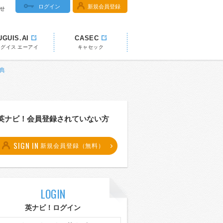
ログイン
新規会員登録
せ
UGUIS.AI
CASEC
ウグイス エーアイ
キャセック
辞典
英ナビ！会員登録されていない方
SIGN IN
新規会員登録（無料）
LOGIN
英ナビ！ログイン