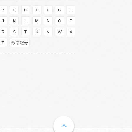
B
C
D
E
F
G
H
J
K
L
M
N
O
P
R
S
T
U
V
W
X
Z
数字記号