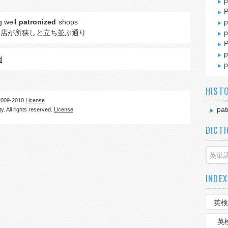
p
P
ng well
patronized
shops
p
た店が所狭しと立ち並ぶ通り
p
P
p
d
p
HIST
09-2010
License
pat
. All rights reserved.
License
DICT
INDEX
英検
英