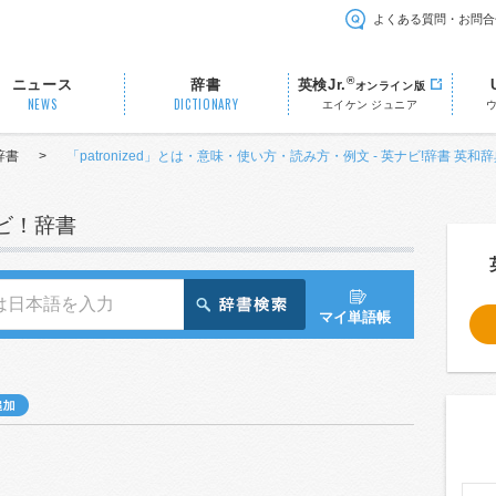
よくある質問・お問合
®
ニュース
辞書
英検Jr.
オンライン版
NEWS
DICTIONARY
エイケン ジュニア
辞書
>
「patronized」とは・意味・使い方・読み方・例文 - 英ナビ!辞書 英和
ナビ！辞書
マイ単語帳