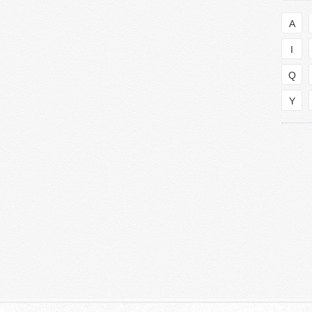
A
I
Q
Y