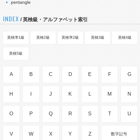
pentangle
INDEX
/ 英検級・アルファベット索引
英検準1級
英検2級
英検準2級
英検3級
英検4級
英検5級
A
B
C
D
E
F
G
H
I
J
K
L
M
N
O
P
Q
R
S
T
U
V
W
X
Y
Z
数字記号