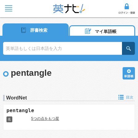
辞書検索
マイ単語帳
pentangle
WordNet
目次
pentangle
5つの点をもつ星
名