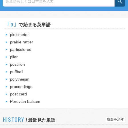
｢p｣
で始まる英単語
pleximeter
prairie rattler
particolored
plier
postilion
puffball
polytheism
proceedings
post card
Peruvian balsam
HISTORY
履歴を消す
/
最近見た単語