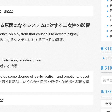
p
P
P
e
upset
P
L
る原因になるシステムに対する二次性の影響
p
p
ence on a system that causes it to deviate slightly.
p
因になるシステムに対する二次性の影響。
HIST
per
n, intrusion, or interruption.
断する活動。
DICT
nnotes some degree of
perturbation
and emotional upset
悩）』と言う用語は、いくらかの狼狽や感情的な動揺の程度を暗
INDEX
ce
英検