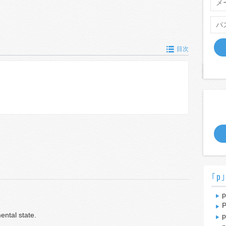
目次
｢p
p
P
ntal state.
p