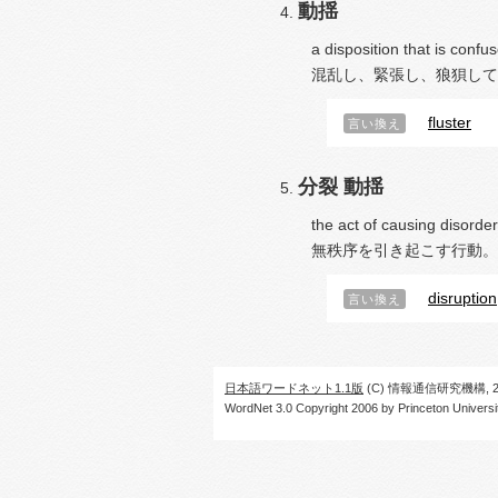
動揺
a disposition that is conf
混乱し、緊張し、狼狽して
fluster
言い換え
分裂
動揺
the act of causing disorder
無秩序を引き起こす行動。
disruption
言い換え
日本語ワードネット1.1版
(C) 情報通信研究機構, 20
WordNet 3.0 Copyright 2006 by Princeton University