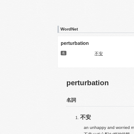
WordNet
perturbation
名
不安
perturbation
名詞
不安
an unhappy and worried me