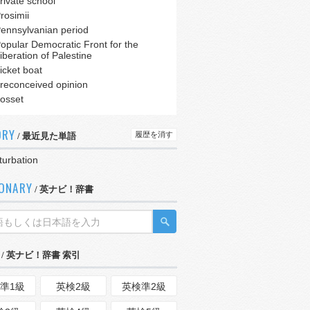
rivate school
rosimii
ennsylvanian period
opular Democratic Front for the
iberation of Palestine
icket boat
reconceived opinion
osset
ORY
履歴を消す
/ 最近見た単語
turbation
IONARY
/ 英ナビ！辞書
/ 英ナビ！辞書 索引
準1級
英検2級
英検準2級