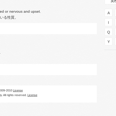
英
used or nervous and upset.
A
いる性質。
I
Q
Y
.
09-2010
License
. All rights reserved.
License