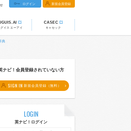
ログイン
新規会員登録
せ
UGUIS.AI
CASEC
ウグイス エーアイ
キャセック
辞典
英ナビ！会員登録されていない方
SIGN IN
新規会員登録（無料）
LOGIN
英ナビ！ログイン