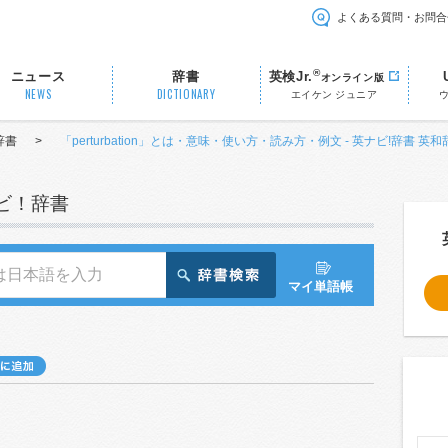
よくある質問・お問合
®
ニュース
辞書
英検Jr.
オンライン版
NEWS
DICTIONARY
エイケン ジュニア
辞書
>
「perturbation」とは・意味・使い方・読み方・例文 - 英ナビ!辞書 英和
ナビ！辞書
マイ単語帳