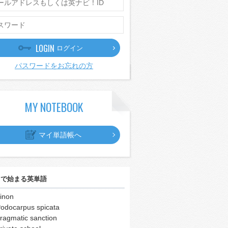
LOGIN
ログイン
パスワードをお忘れの方
MY NOTEBOOK
マイ単語帳へ
｣
で始まる英単語
inon
odocarpus spicata
ragmatic sanction