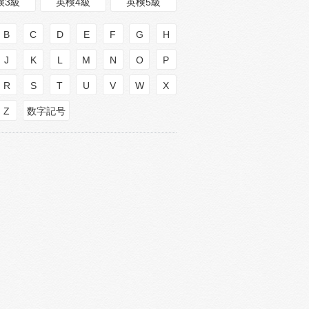
検3級
英検4級
英検5級
B
C
D
E
F
G
H
J
K
L
M
N
O
P
R
S
T
U
V
W
X
Z
数字記号