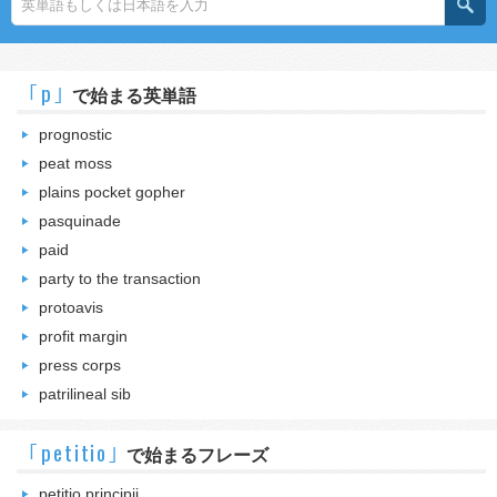
｢p｣
で始まる英単語
prognostic
peat moss
plains pocket gopher
pasquinade
paid
party to the transaction
protoavis
profit margin
press corps
patrilineal sib
｢petitio｣
で始まるフレーズ
petitio principii