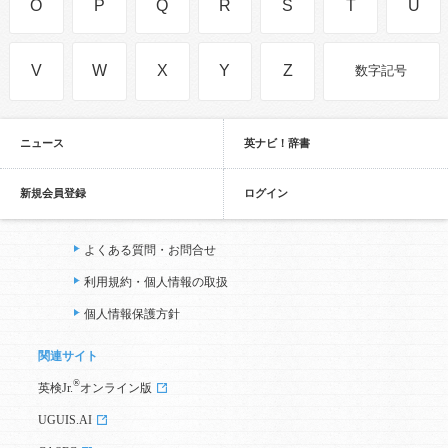
O
P
Q
R
S
T
U
V
W
X
Y
Z
数字記号
ニュース
英ナビ！辞書
新規会員登録
ログイン
よくある質問・お問合せ
利用規約・個人情報の取扱
個人情報保護方針
関連サイト
®
英検Jr.
オンライン版
UGUIS.AI