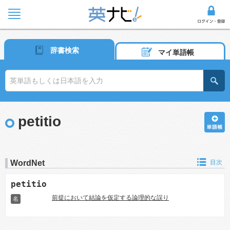
辞書検索
マイ単語帳
petitio
WordNet
目次
petitio
前提において結論を仮定する論理的な誤り
名