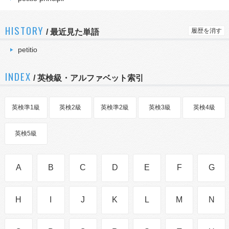
HISTORY
履歴を消す
/
最近見た単語
petitio
INDEX
/ 英検級・アルファベット索引
英検準1級
英検2級
英検準2級
英検3級
英検4級
英検5級
A
B
C
D
E
F
G
H
I
J
K
L
M
N