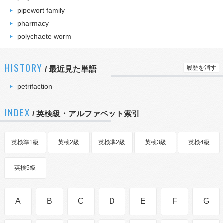
pipewort family
pharmacy
polychaete worm
HISTORY
履歴を消す
/
最近見た単語
petrifaction
INDEX
/ 英検級・アルファベット索引
英検準1級
英検2級
英検準2級
英検3級
英検4級
英検5級
A
B
C
D
E
F
G