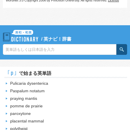
WordNet 3.0 Copyright 2006 by Princeton University. All rights reserved.
License
/
英ナビ！辞書
｢p｣
で始まる英単語
Pulicaria dysenterica
Paspalum notatum
praying mantis
pomme de prairie
paroxytone
placental mammal
polytheist