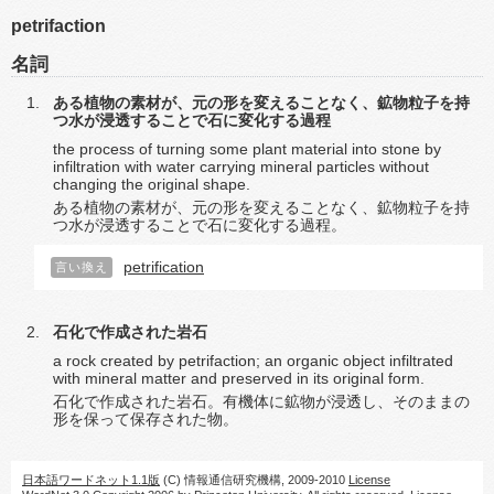
petrifaction
名詞
ある植物の素材が、元の形を変えることなく、鉱物粒子を持
つ水が浸透することで石に変化する過程
the process of turning some plant material into stone by
infiltration with water carrying mineral particles without
changing the original shape.
ある植物の素材が、元の形を変えることなく、鉱物粒子を持
つ水が浸透することで石に変化する過程。
petrification
言い換え
石化で作成された岩石
a rock created by petrifaction; an organic object infiltrated
with mineral matter and preserved in its original form.
石化で作成された岩石。有機体に鉱物が浸透し、そのままの
形を保って保存された物。
日本語ワードネット1.1版
(C) 情報通信研究機構, 2009-2010
License