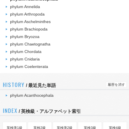
phylum Annelida
phylum Arthropoda
phylum Aschelminthes
phylum Brachiopoda
phylum Bryozoa
phylum Chaetognatha
phylum Chordata
phylum Cnidaria
phylum Coelenterata
HISTORY
履歴を消す
/
最近見た単語
phylum Acanthocephala
INDEX
/ 英検級・アルファベット索引
英検準1級
英検2級
英検準2級
英検3級
英検4級