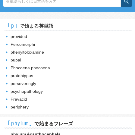
｢p｣
で始まる英単語
provided
Percomorphi
phenyltoloxamine
pupal
Phocoena phocoena
protohippus
perseveringly
psychopathology
Prevacid
periphery
｢phylum｣
で始まるフレーズ
phylum Acanthocephala