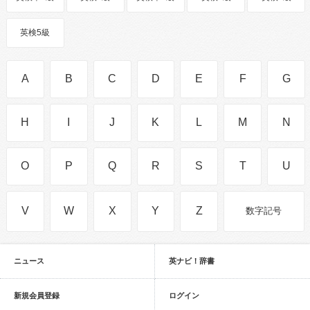
英検5級
A
B
C
D
E
F
G
H
I
J
K
L
M
N
O
P
Q
R
S
T
U
V
W
X
Y
Z
数字記号
ニュース
英ナビ！辞書
新規会員登録
ログイン