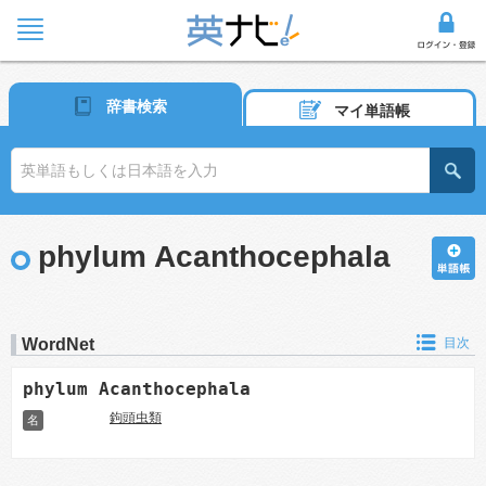
辞書検索
マイ単語帳
phylum Acanthocephala
WordNet
目次
phylum Acanthocephala
鉤頭虫類
名