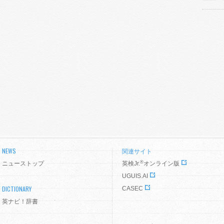
NEWS
関連サイト
®
ニューストップ
英検Jr.
オンライン版
UGUIS.AI
DICTIONARY
CASEC
英ナビ！辞書