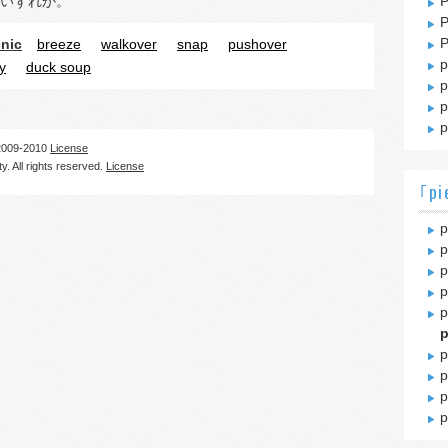
いずれか。
P
P
P
cnic
breeze
walkover
snap
pushover
p
ay
duck soup
p
p
p
09-2010
License
. All rights reserved.
License
｢pi
p
p
p
p
p
p
p
p
p
p