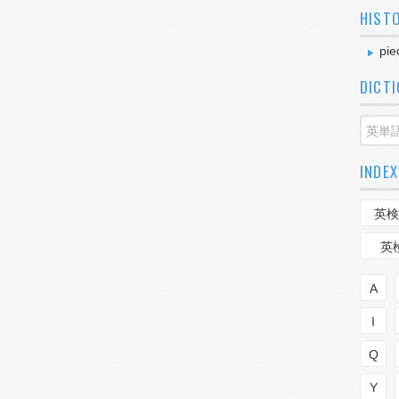
HIST
pie
DICT
INDEX
英検
英
A
I
Q
Y