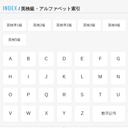
INDEX
/ 英検級・アルファベット索引
英検準1級
英検2級
英検準2級
英検3級
英検4級
英検5級
A
B
C
D
E
F
G
H
I
J
K
L
M
N
O
P
Q
R
S
T
U
V
W
X
Y
Z
数字記号