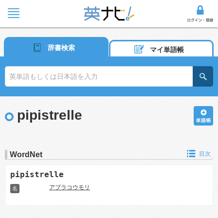
辞書検索
マイ単語帳
pipistrelle
WordNet
目次
pipistrelle
アブラコウモリ
名