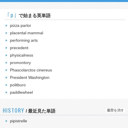
｢p｣
で始まる英単語
pizza parlor
placental mammal
performing arts
precedent
physicalness
promontory
Phascolarctos cinereus
President Washington
politburo
paddlewheel
HISTORY
履歴を消す
/
最近見た単語
pipistrelle