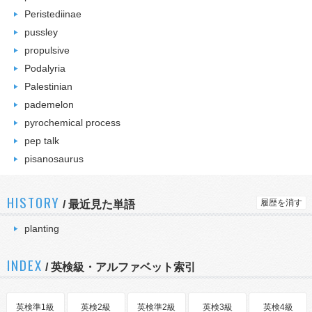
Peristediinae
pussley
propulsive
Podalyria
Palestinian
pademelon
pyrochemical process
pep talk
pisanosaurus
HISTORY
履歴を消す
/
最近見た単語
planting
INDEX
/ 英検級・アルファベット索引
英検準1級
英検2級
英検準2級
英検3級
英検4級