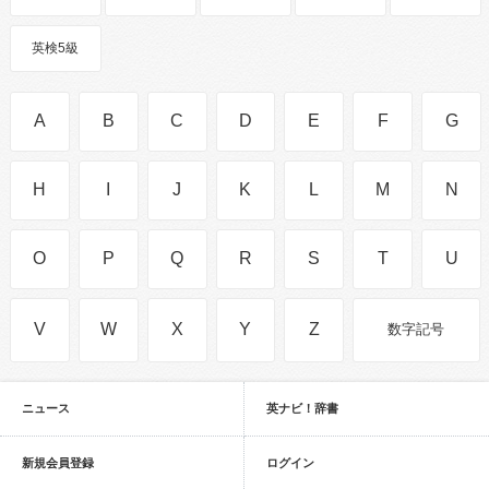
英検5級
A
B
C
D
E
F
G
H
I
J
K
L
M
N
O
P
Q
R
S
T
U
V
W
X
Y
Z
数字記号
ニュース
英ナビ！辞書
新規会員登録
ログイン