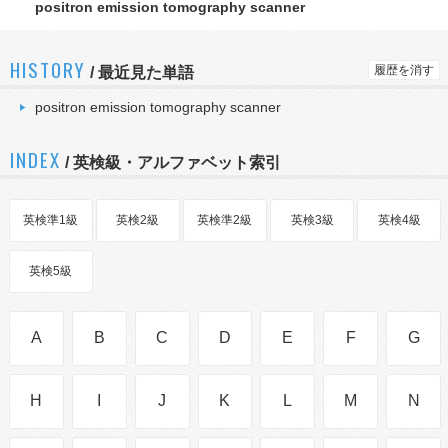
positron emission tomography scanner
HISTORY
履歴を消す
/
最近見た単語
positron emission tomography scanner
INDEX
/ 英検級・アルファベット索引
英検準1級
英検2級
英検準2級
英検3級
英検4級
英検5級
A
B
C
D
E
F
G
H
I
J
K
L
M
N