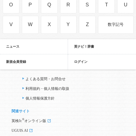
O
P
Q
R
S
T
U
V
W
X
Y
Z
数字記号
ニュース
英ナビ！辞書
新規会員登録
ログイン
よくある質問・お問合せ
利用規約・個人情報の取扱
個人情報保護方針
関連サイト
®
英検Jr.
オンライン版
UGUIS.AI