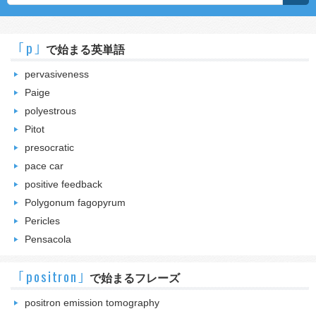
｢p｣
で始まる英単語
pervasiveness
Paige
polyestrous
Pitot
presocratic
pace car
positive feedback
Polygonum fagopyrum
Pericles
Pensacola
｢positron｣
で始まるフレーズ
positron emission tomography