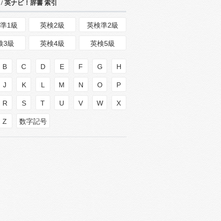
/ 英ナビ！辞書 索引
準1級
英検2級
英検準2級
検3級
英検4級
英検5級
B
C
D
E
F
G
H
J
K
L
M
N
O
P
R
S
T
U
V
W
X
Z
数字記号