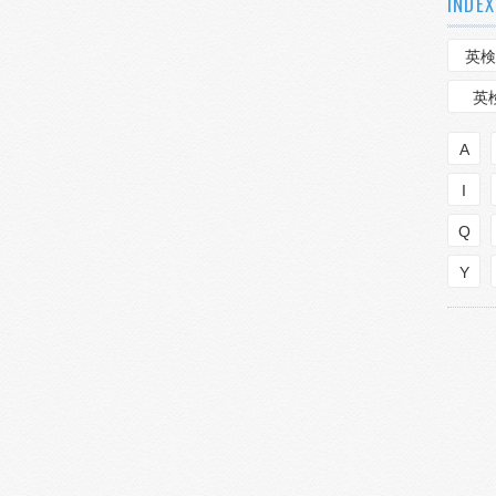
INDEX
英検
英
A
I
Q
Y