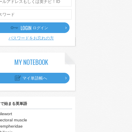
LOGIN
ログイン
パスワードをお忘れの方
MY NOTEBOOK
マイ単語帳へ
｣
で始まる英単語
ilewort
ectoral muscle
empheridae