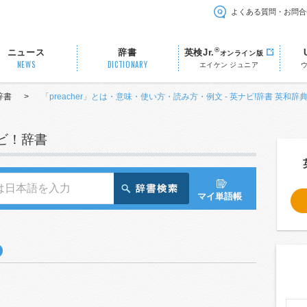
よくある質問・お問合
®
ニュース
辞書
英検Jr.
オンライン版
NEWS
DICTIONARY
エイケン ジュニア
辞書
>
「preacher」とは・意味・使い方・読み方・例文 - 英ナビ!辞書 英和辞
ナビ！辞書
マイ単語帳