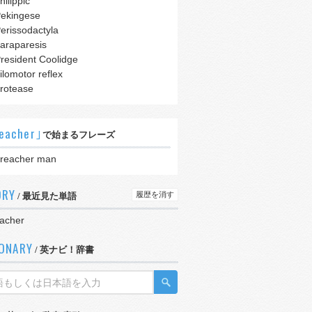
hilippic
ekingese
erissodactyla
araparesis
resident Coolidge
ilomotor reflex
rotease
eacher｣
で始まるフレーズ
reacher man
ORY
履歴を消す
/ 最近見た単語
acher
IONARY
/ 英ナビ！辞書