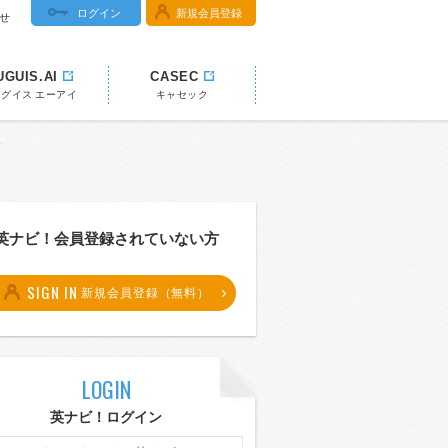
ログイン
新規会員登録
せ
UGUIS.AI
CASEC
ウグイス エーアイ
キャセック
典
英ナビ！会員登録されていない方
SIGN IN
新規会員登録（無料）
LOGIN
英ナビ！ログイン