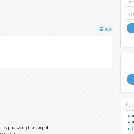
目次
｢p
p
p
 is preaching the gospel.
P