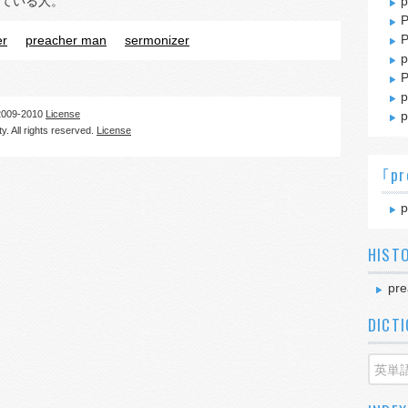
ている人。
p
P
P
er
preacher man
sermonizer
p
P
p
09-2010
License
p
. All rights reserved.
License
｢pr
p
HIST
pre
DICT