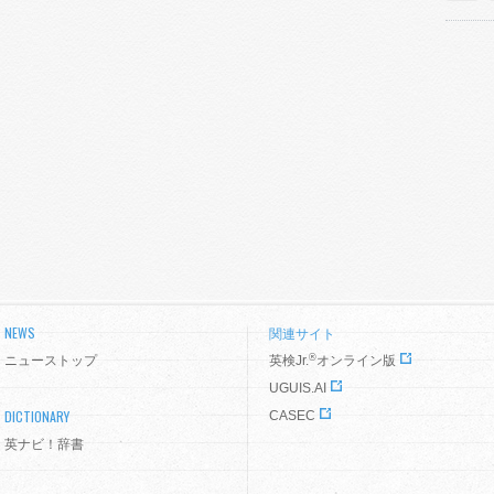
NEWS
関連サイト
®
ニューストップ
英検Jr.
オンライン版
UGUIS.AI
DICTIONARY
CASEC
英ナビ！辞書