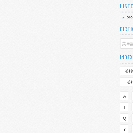
HIST
pro
DICT
INDEX
英検
英
A
I
Q
Y