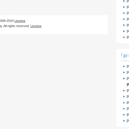
p
p
p
p
09-2010
License
p
. All rights reserved.
License
p
p
｢pr
p
p
p
p
p
p
p
p
p
p