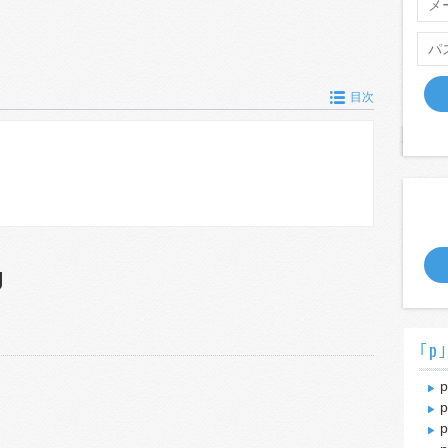
目次
g
｢p
p
p
p