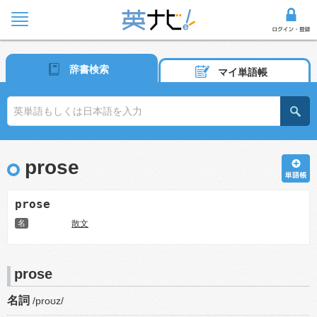
辞書検索
マイ単語帳
prose
prose
名
散文
prose
名詞
/proʊz/