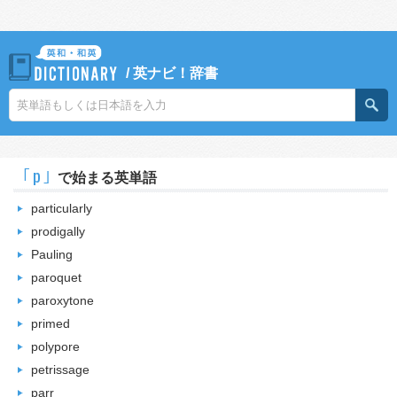
/
英ナビ！辞書
｢p｣
で始まる英単語
particularly
prodigally
Pauling
paroquet
paroxytone
primed
polypore
petrissage
parr