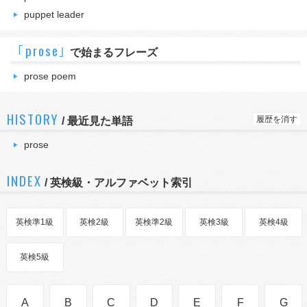
puppet leader
｢prose｣
で始まるフレーズ
prose poem
HISTORY
履歴を消す
/
最近見た単語
prose
INDEX
/ 英検級・アルファベット索引
英検準1級
英検2級
英検準2級
英検3級
英検4級
英検5級
A
B
C
D
E
F
G