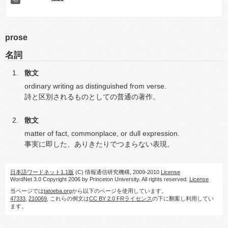
prose
名詞
散文
ordinary writing as distinguished from verse.
詩と区別されるものとしての普通の著作。
散文
matter of fact, commonplace, or dull expression.
事実に即した、ありきたりでつまらない表現。
日本語ワードネット1.1版
(C) 情報通信研究機構, 2009-2010
License
WordNet 3.0 Copyright 2006 by Princeton University. All rights reserved.
License
当ページでは
tatoeba.org
から以下のページを使用しています。
47333
,
210069
, これらの例文は
CC BY 2.0 FRライセンス
の下に翻案し利用してい
ます。