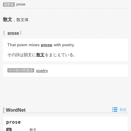
prose
複数形
散文
，
散文体
prose
〖
〗
That poem mixes 
prose
 with poetry.
その詩は韻文に
散文
をまじえている。
poetry
その他の関連語
WordNet
目次
prose
散文
名