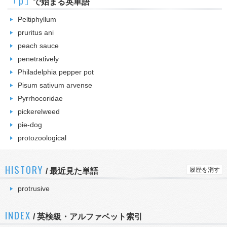
｢p｣
で始まる英単語
Peltiphyllum
pruritus ani
peach sauce
penetratively
Philadelphia pepper pot
Pisum sativum arvense
Pyrrhocoridae
pickerelweed
pie-dog
protozoological
HISTORY
履歴を消す
/
最近見た単語
protrusive
INDEX
/ 英検級・アルファベット索引