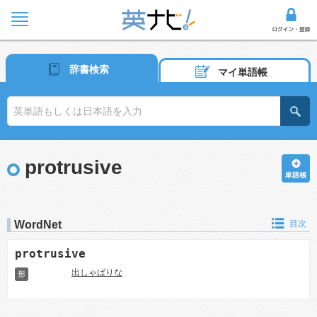
辞書検索
マイ単語帳
protrusive
WordNet
目次
protrusive
出しゃばりな
形