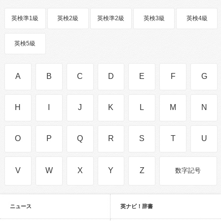
英検準1級
英検2級
英検準2級
英検3級
英検4級
英検5級
A
B
C
D
E
F
G
H
I
J
K
L
M
N
O
P
Q
R
S
T
U
V
W
X
Y
Z
数字記号
ニュース
英ナビ！辞書