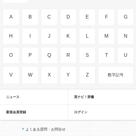
A
B
C
D
E
F
G
H
I
J
K
L
M
N
O
P
Q
R
S
T
U
V
W
X
Y
Z
数字記号
ニュース
英ナビ！辞書
新規会員登録
ログイン
よくある質問・お問合せ