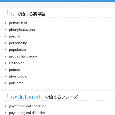
｢p｣
で始まる英単語
peltate leaf
phenylbutazone
parotid
personality
popularize
probability theory
Philippian
potman
physiologic
part-time
｢psychological｣
で始まるフレーズ
psychological condition
psychological disorder