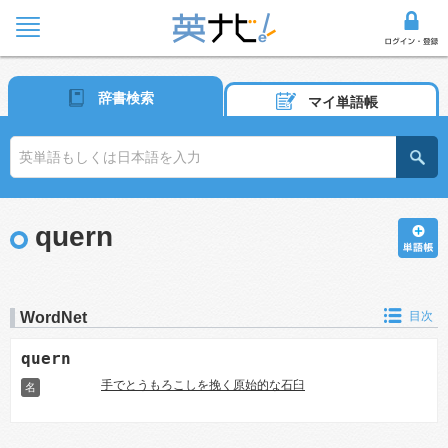
辞書検索
マイ単語帳
quern
WordNet
目次
quern
手でとうもろこしを挽く原始的な石臼
名