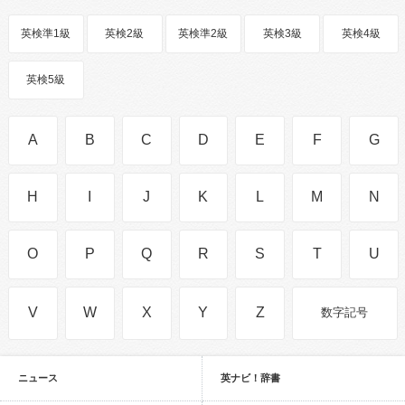
英検準1級
英検2級
英検準2級
英検3級
英検4級
英検5級
A
B
C
D
E
F
G
H
I
J
K
L
M
N
O
P
Q
R
S
T
U
V
W
X
Y
Z
数字記号
ニュース
英ナビ！辞書