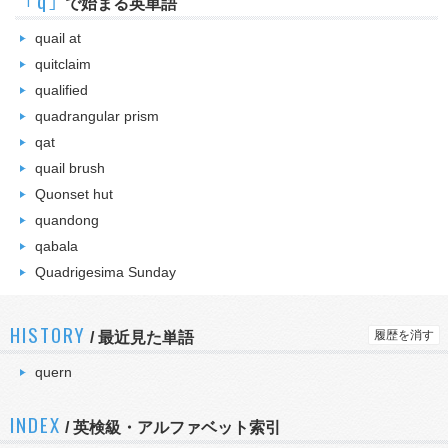
｢q｣
で始まる英単語
quail at
quitclaim
qualified
quadrangular prism
qat
quail brush
Quonset hut
quandong
qabala
Quadrigesima Sunday
HISTORY
履歴を消す
/
最近見た単語
quern
INDEX
/ 英検級・アルファベット索引