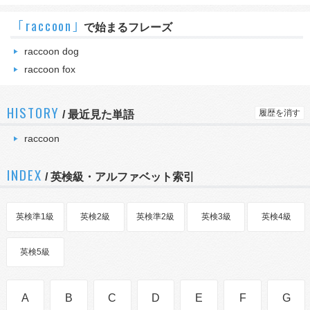
｢raccoon｣
で始まるフレーズ
raccoon dog
raccoon fox
HISTORY
履歴を消す
/
最近見た単語
raccoon
INDEX
/ 英検級・アルファベット索引
英検準1級
英検2級
英検準2級
英検3級
英検4級
英検5級
A
B
C
D
E
F
G