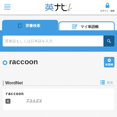
辞書検索
マイ単語帳
raccoon
WordNet
目次
raccoon
アライグマ
名