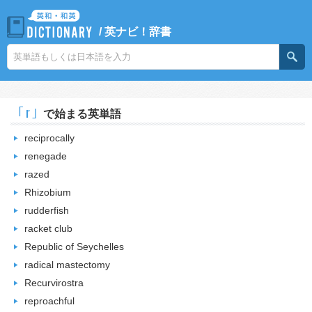
/
英ナビ！辞書
｢r｣
で始まる英単語
reciprocally
renegade
razed
Rhizobium
rudderfish
racket club
Republic of Seychelles
radical mastectomy
Recurvirostra
reproachful