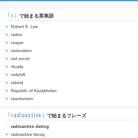
｢r｣
で始まる英単語
Robert E. Lee
radon
reaper
restoration
red sorrel
ritually
redshift
rebind
Republic of Kazakhstan
reactionism
｢radioactive｣
で始まるフレーズ
radioactive dating
radioactive decay