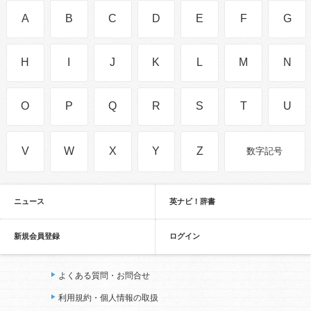
A
B
C
D
E
F
G
H
I
J
K
L
M
N
O
P
Q
R
S
T
U
V
W
X
Y
Z
数字記号
ニュース
英ナビ！辞書
新規会員登録
ログイン
よくある質問・お問合せ
利用規約・個人情報の取扱