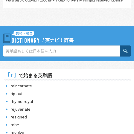
WordNet 3.0 Copyright 2006 by Princeton University. All rights reserved.
License
/
英ナビ！辞書
｢r｣
で始まる英単語
reincarnate
rip out
rhyme royal
rejuvenate
resigned
robe
revolve