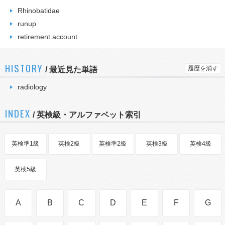
Rhinobatidae
runup
retirement account
HISTORY
履歴を消す
/
最近見た単語
radiology
INDEX
/ 英検級・アルファベット索引
英検準1級
英検2級
英検準2級
英検3級
英検4級
英検5級
A
B
C
D
E
F
G