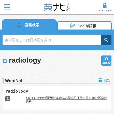
辞書検索
マイ単語帳
radiology
WordNet
目次
radiology
X線または他の透過性放射線の医学的使用に取り組む医学の
名
分科