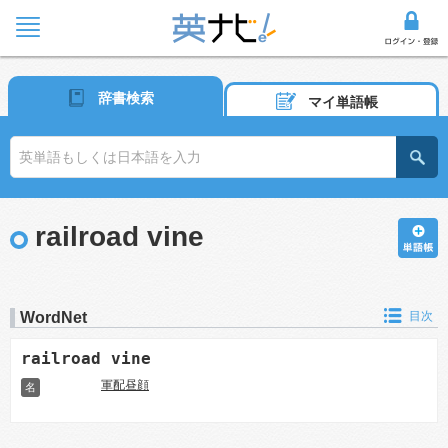
辞書検索
マイ単語帳
railroad vine
WordNet
目次
railroad vine
軍配昼顔
名