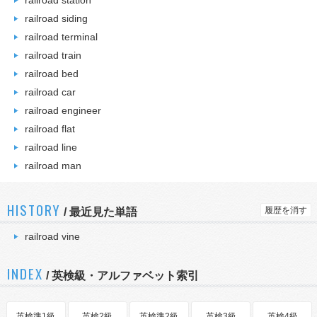
railroad station
railroad siding
railroad terminal
railroad train
railroad bed
railroad car
railroad engineer
railroad flat
railroad line
railroad man
HISTORY
履歴を消す
/
最近見た単語
railroad vine
INDEX
/ 英検級・アルファベット索引
英検準1級
英検2級
英検準2級
英検3級
英検4級