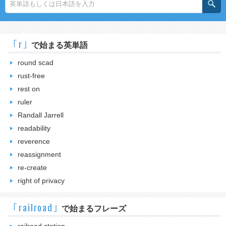
｢r｣
で始まる英単語
round scad
rust-free
rest on
ruler
Randall Jarrell
readability
reverence
reassignment
re-create
right of privacy
｢railroad｣
で始まるフレーズ