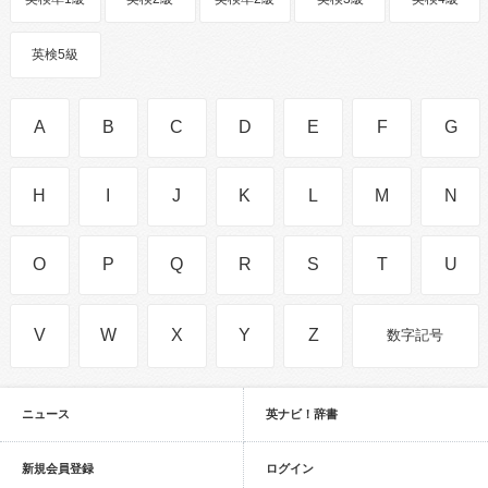
英検5級
A
B
C
D
E
F
G
H
I
J
K
L
M
N
O
P
Q
R
S
T
U
V
W
X
Y
Z
数字記号
ニュース
英ナビ！辞書
新規会員登録
ログイン