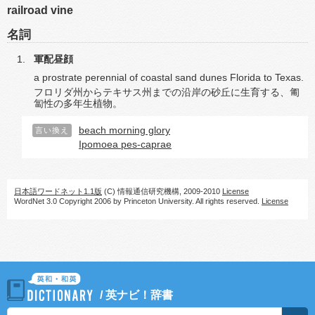
railroad vine
名詞
軍配昼顔
a prostrate perennial of coastal sand dunes Florida to Texas.
フロリダ州からテキサス州までの沿岸の砂丘に生育する、匍
匐性の多年生植物。
beach morning glory
言い換え
Ipomoea pes-caprae
日本語ワードネット1.1版
(C) 情報通信研究機構, 2009-2010
License
WordNet 3.0 Copyright 2006 by Princeton University. All rights reserved.
License
/
英ナビ！辞書