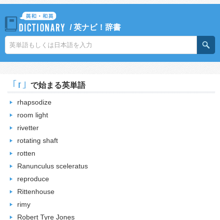
/
英ナビ！辞書
｢r｣
で始まる英単語
rhapsodize
room light
rivetter
rotating shaft
rotten
Ranunculus sceleratus
reproduce
Rittenhouse
rimy
Robert Tyre Jones