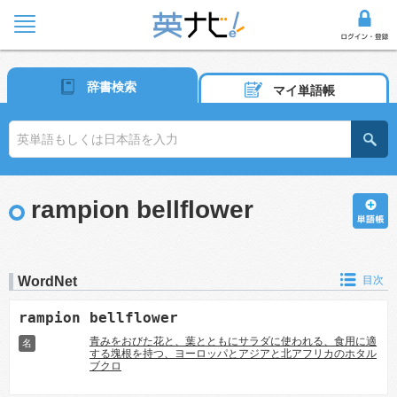
辞書検索
マイ単語帳
rampion bellflower
WordNet
目次
rampion bellflower
青みをおびた花と、葉とともにサラダに使われる、食用に適
名
する塊根を持つ、ヨーロッパとアジアと北アフリカのホタル
ブクロ