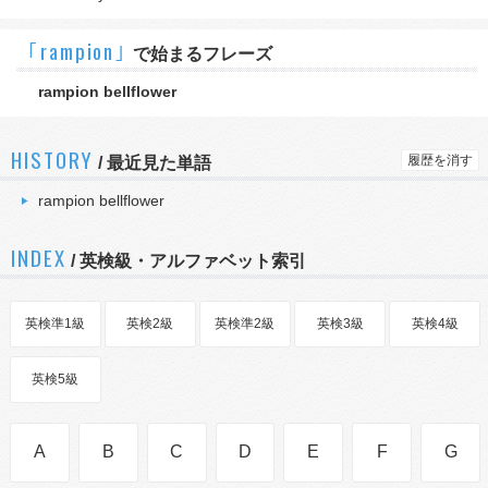
｢rampion｣
で始まるフレーズ
rampion bellflower
HISTORY
履歴を消す
/
最近見た単語
rampion bellflower
INDEX
/ 英検級・アルファベット索引
英検準1級
英検2級
英検準2級
英検3級
英検4級
英検5級
A
B
C
D
E
F
G