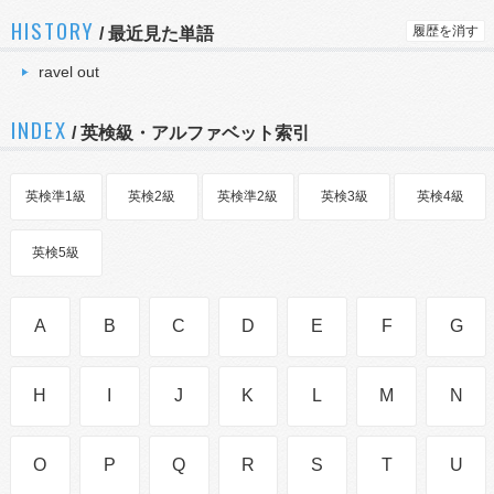
HISTORY
履歴を消す
/
最近見た単語
ravel out
INDEX
/ 英検級・アルファベット索引
英検準1級
英検2級
英検準2級
英検3級
英検4級
英検5級
A
B
C
D
E
F
G
H
I
J
K
L
M
N
O
P
Q
R
S
T
U