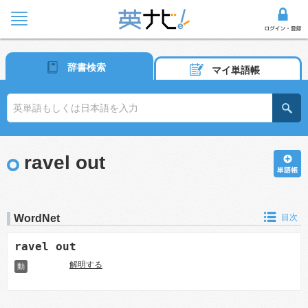
辞書検索
マイ単語帳
ravel out
WordNet
目次
ravel out
解明する
動