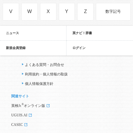
V
W
X
Y
Z
数字記号
ニュース
英ナビ！辞書
新規会員登録
ログイン
よくある質問・お問合せ
利用規約・個人情報の取扱
個人情報保護方針
関連サイト
®
英検Jr.
オンライン版
UGUIS.AI
CASEC