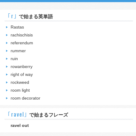
｢r｣
で始まる英単語
Rastas
rachischisis
referendum
rummer
ruin
rowanberry
right of way
rockweed
room light
room decorator
｢ravel｣
で始まるフレーズ
ravel out