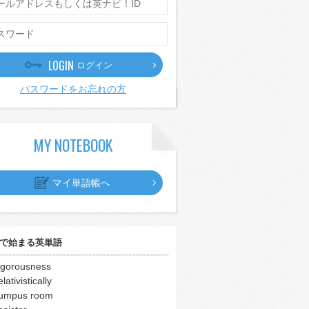
LOGIN
ログイン
パスワードをお忘れの方
MY NOTEBOOK
マイ単語帳へ
で始まる英単語
igorousness
elativistically
umpus room