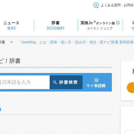
よくある質問・お問合
®
ニュース
辞書
英検Jr.
オンライン版
NEWS
DICTIONARY
エイケン ジュニア
辞書
>
「ravelling」とは・意味・使い方・読み方・例文 - 英ナビ!辞書 英和辞典
ナビ！辞書
マイ単語帳