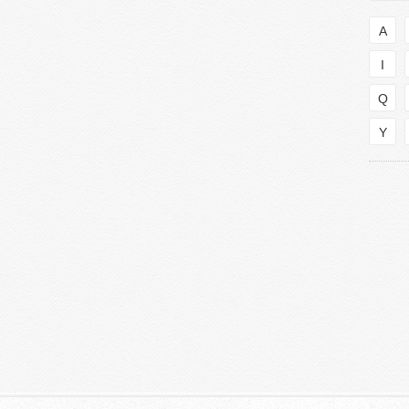
A
I
Q
Y