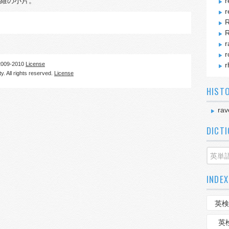
維の小片。
r
r
R
R
r
r
09-2010
License
r
. All rights reserved.
License
HIST
rav
DICT
INDEX
英検
英