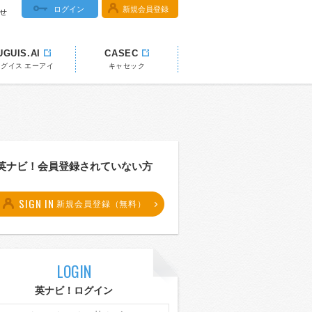
ログイン
新規会員登録
せ
UGUIS.AI
CASEC
ウグイス エーアイ
キャセック
英ナビ！会員登録されていない方
SIGN IN
新規会員登録（無料）
LOGIN
英ナビ！ログイン