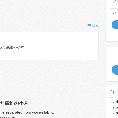
目次
った繊維の小片
｢r｣
r
た繊維の小片
r
come separated from woven fabric.
r