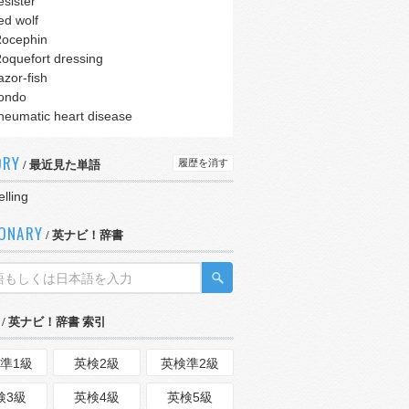
esister
ed wolf
ocephin
oquefort dressing
azor-fish
ondo
heumatic heart disease
ORY
履歴を消す
/ 最近見た単語
elling
IONARY
/ 英ナビ！辞書
/ 英ナビ！辞書 索引
準1級
英検2級
英検準2級
検3級
英検4級
英検5級