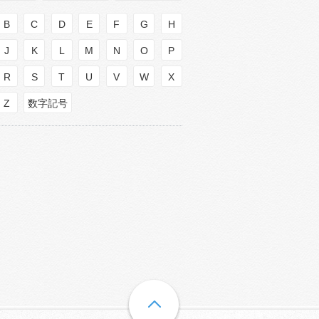
B
C
D
E
F
G
H
J
K
L
M
N
O
P
R
S
T
U
V
W
X
Z
数字記号