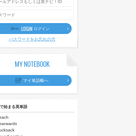
LOGIN
ログイン
パスワードをお忘れの方
MY NOTEBOOK
マイ単語帳へ
で始まる英単語
each
earwards
ucksack