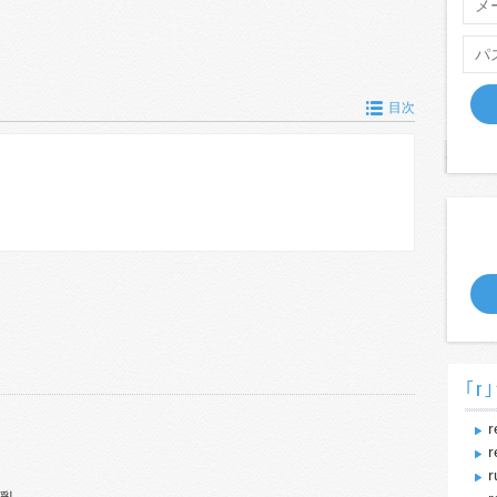
目次
｢r｣
r
r
r