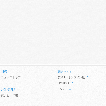
NEWS
関連サイト
®
ニューストップ
英検Jr.
オンライン版
UGUIS.AI
DICTIONARY
CASEC
英ナビ！辞書