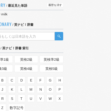
ORY
履歴を消す
/ 最近見た単語
 milk
IONARY
/ 英ナビ！辞書
/ 英ナビ！辞書 索引
準1級
英検2級
英検準2級
検3級
英検4級
英検5級
B
C
D
E
F
G
H
J
K
L
M
N
O
P
R
S
T
U
V
W
X
Z
数字記号