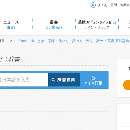
よくある質問・お問合
®
ニュース
辞書
英検Jr.
オンライン版
NEWS
DICTIONARY
エイケン ジュニア
辞書
>
「raw milk」とは・意味・使い方・読み方・例文 - 英ナビ!辞書 英和辞典
ナビ！辞書
マイ単語帳