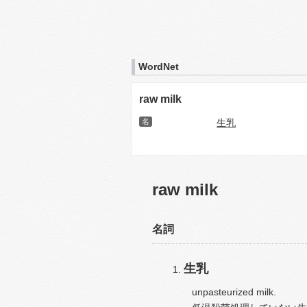
WordNet
raw milk
名
生乳
raw milk
名詞
生乳
unpasteurized milk.