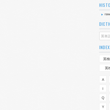
HIST
raw
DICT
INDEX
英検
英
A
I
Q
Y