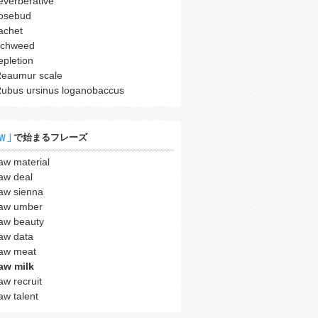
everberative
osebud
achet
ichweed
epletion
eaumur scale
ubus ursinus loganobaccus
w｣
で始まるフレーズ
aw material
aw deal
aw sienna
aw umber
aw beauty
aw data
aw meat
aw milk
aw recruit
aw talent