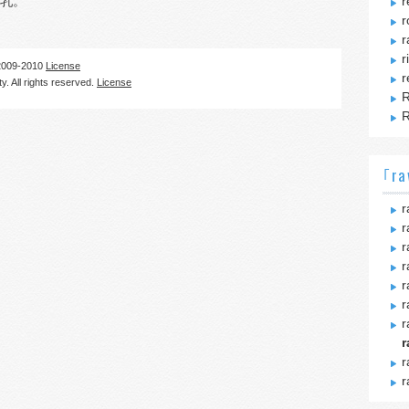
乳。
r
r
r
r
09-2010
License
r
. All rights reserved.
License
R
R
｢ra
r
r
r
r
r
r
r
r
r
r