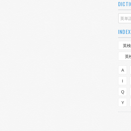
DICT
INDEX
英検
英
A
I
Q
Y