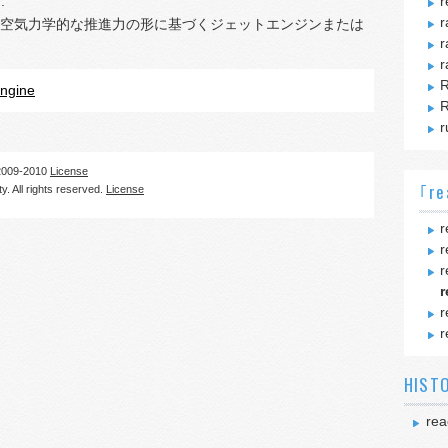
.
r
r
空気力学的な推進力の形に基づくジェットエンジンまたは
r
r
R
engine
r
09-2010
License
｢re
. All rights reserved.
License
r
r
r
r
r
r
HIST
rea