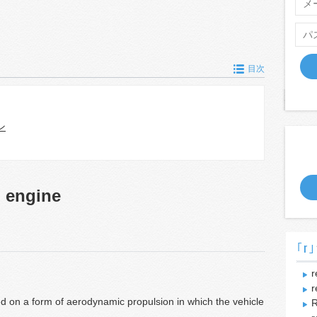
目次
ン
n engine
｢r｣
r
r
ed on a form of aerodynamic propulsion in which the vehicle