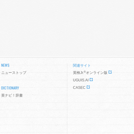
NEWS
関連サイト
®
ニューストップ
英検Jr.
オンライン版
UGUIS.AI
DICTIONARY
CASEC
英ナビ！辞書