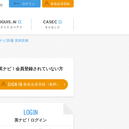
ログイン
新規会員登録
せ
UGUIS.AI
CASEC
ウグイス エーアイ
キャセック
 英ナビ!辞書 英和辞典
英ナビ！会員登録されていない方
SIGN IN
新規会員登録（無料）
LOGIN
英ナビ！ログイン