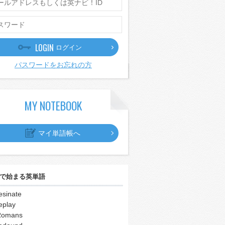
LOGIN
ログイン
パスワードをお忘れの方
MY NOTEBOOK
マイ単語帳へ
で始まる英単語
esinate
eplay
Romans