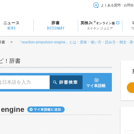
よくある質問・お問合
®
ニュース
辞書
英検Jr.
オンライン版
NEWS
DICTIONARY
エイケン ジュニア
辞書
>
「reaction-propulsion engine」とは・意味・使い方・読み方・例文 -
ナビ！辞書
マイ単語帳
 engine