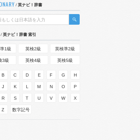
IONARY
/ 英ナビ！辞書
/ 英ナビ！辞書 索引
準1級
英検2級
英検準2級
検3級
英検4級
英検5級
B
C
D
E
F
G
H
J
K
L
M
N
O
P
R
S
T
U
V
W
X
Z
数字記号