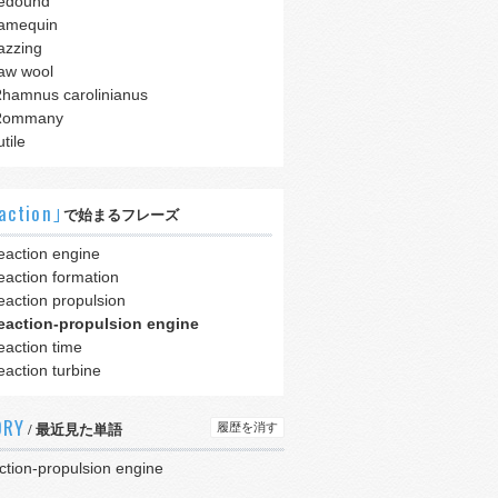
edound
amequin
azzing
aw wool
hamnus carolinianus
Rommany
utile
action｣
で始まるフレーズ
eaction engine
eaction formation
eaction propulsion
eaction-propulsion engine
eaction time
eaction turbine
ORY
履歴を消す
/ 最近見た単語
ction-propulsion engine