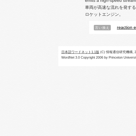
emits a high-speed stream
車両が高速な流れを発する
ロケットエンジン。
reaction 
言い換え
日本語ワードネット1.1版
(C) 情報通信研究機構, 20
WordNet 3.0 Copyright 2006 by Princeton University