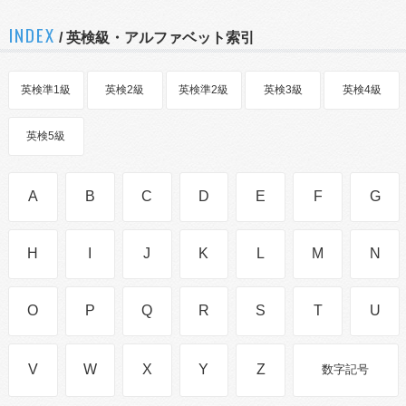
INDEX
/ 英検級・アルファベット索引
英検準1級
英検2級
英検準2級
英検3級
英検4級
英検5級
A
B
C
D
E
F
G
H
I
J
K
L
M
N
O
P
Q
R
S
T
U
V
W
X
Y
Z
数字記号