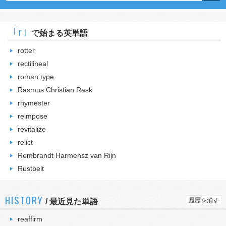
｢r｣
で始まる英単語
rotter
rectilineal
roman type
Rasmus Christian Rask
rhymester
reimpose
revitalize
relict
Rembrandt Harmensz van Rijn
Rustbelt
HISTORY
履歴を消す
/
最近見た単語
reaffirm