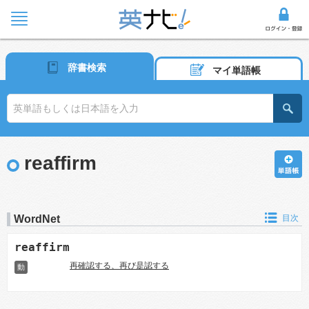
辞書検索
マイ単語帳
reaffirm
WordNet
目次
reaffirm
再確認する、再び是認する
動