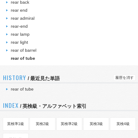
rear back
rear end
rear admiral
rear-end
rear lamp
rear light
rear of barrel
rear of tube
HISTORY
履歴を消す
/
最近見た単語
rear of tube
INDEX
/ 英検級・アルファベット索引
英検準1級
英検2級
英検準2級
英検3級
英検4級