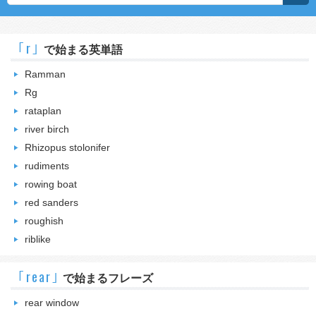
｢r｣
で始まる英単語
Ramman
Rg
rataplan
river birch
Rhizopus stolonifer
rudiments
rowing boat
red sanders
roughish
riblike
｢rear｣
で始まるフレーズ
rear window