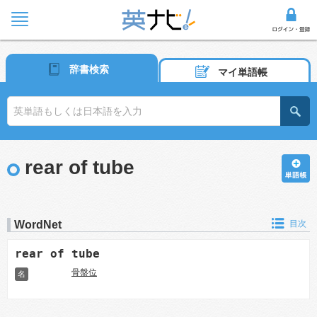
辞書検索
マイ単語帳
rear of tube
WordNet
目次
rear of tube
骨盤位
名