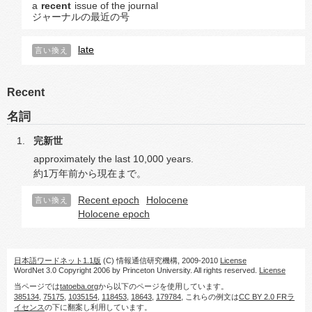
a
recent
issue of the journal
ジャーナルの最近の号
late
言い換え
Recent
名詞
完新世
approximately the last 10,000 years.
約1万年前から現在まで。
Recent epoch
Holocene
言い換え
Holocene epoch
日本語ワードネット1.1版
(C) 情報通信研究機構, 2009-2010
License
WordNet 3.0 Copyright 2006 by Princeton University. All rights reserved.
License
当ページでは
tatoeba.org
から以下のページを使用しています。
385134
,
75175
,
1035154
,
118453
,
18643
,
179784
, これらの例文は
CC BY 2.0 FRラ
イセンス
の下に翻案し利用しています。