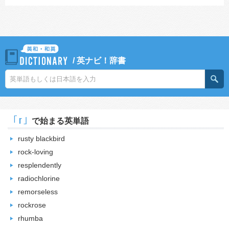
/
英ナビ！辞書
｢r｣
で始まる英単語
rusty blackbird
rock-loving
resplendently
radiochlorine
remorseless
rockrose
rhumba