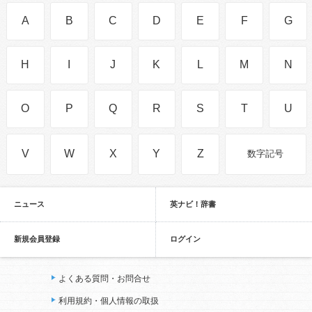
A
B
C
D
E
F
G
H
I
J
K
L
M
N
O
P
Q
R
S
T
U
V
W
X
Y
Z
数字記号
ニュース
英ナビ！辞書
新規会員登録
ログイン
よくある質問・お問合せ
利用規約・個人情報の取扱