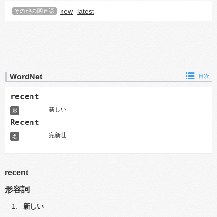
new
latest
その他の関連語
WordNet
目次
recent
新しい
形
Recent
完新世
名
recent
形容詞
新しい