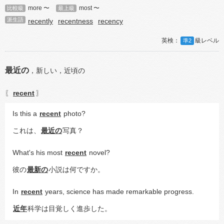
more 〜
most 〜
比較級
最上級
派生語
recently
recentness
recency
準2
最近の
，
新しい，
近頃の
recent
〖
〗
Is this a 
recent
 photo?
これは、
最近の
写真？
What's his most 
recent
 novel?
彼の
最新の
小説は何ですか。
In 
recent
 years, science has made remarkable progress.
近年
科学は目覚しく進歩した。