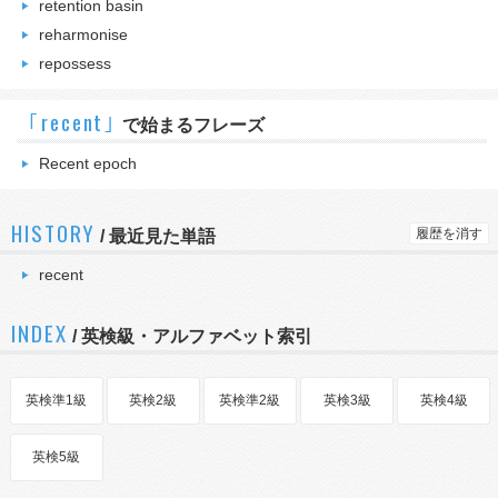
retention basin
reharmonise
repossess
｢recent｣
で始まるフレーズ
Recent epoch
HISTORY
履歴を消す
/
最近見た単語
recent
INDEX
/ 英検級・アルファベット索引
英検準1級
英検2級
英検準2級
英検3級
英検4級
英検5級