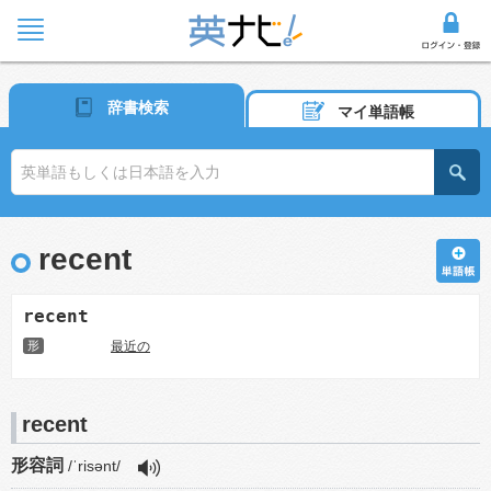
辞書検索
マイ単語帳
recent
recent
形
最近の
recent
形容詞
/ˈrisənt/