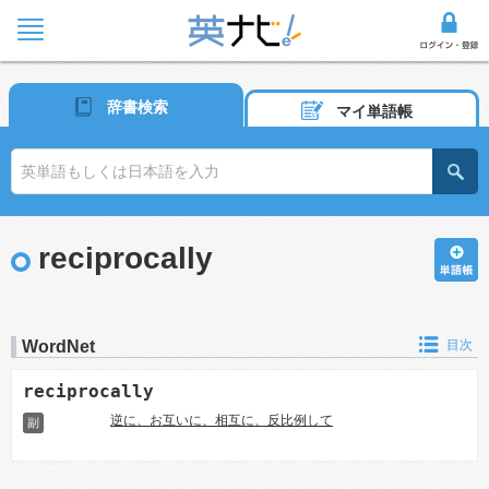
辞書検索
マイ単語帳
reciprocally
WordNet
目次
reciprocally
逆に、お互いに、相互に、反比例して
副