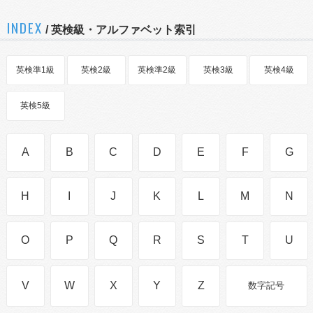
INDEX
/ 英検級・アルファベット索引
英検準1級
英検2級
英検準2級
英検3級
英検4級
英検5級
A
B
C
D
E
F
G
H
I
J
K
L
M
N
O
P
Q
R
S
T
U
V
W
X
Y
Z
数字記号