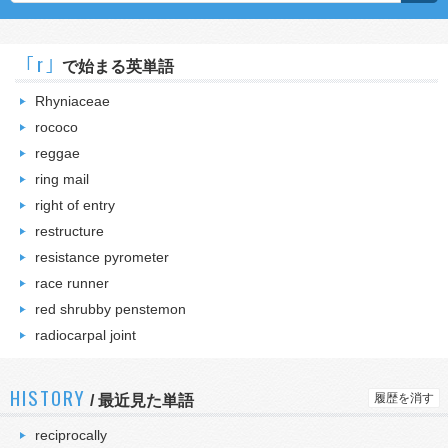
｢r｣
で始まる英単語
Rhyniaceae
rococo
reggae
ring mail
right of entry
restructure
resistance pyrometer
race runner
red shrubby penstemon
radiocarpal joint
HISTORY
履歴を消す
/
最近見た単語
reciprocally