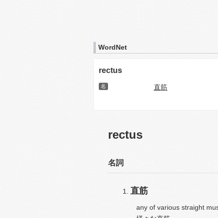
WordNet
rectus
名
直筋
rectus
名詞
直筋
any of various straight mu