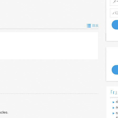
目次
｢r｣
ri
r
scles.
r