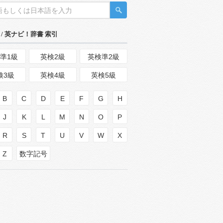
/ 英ナビ！辞書 索引
準1級
英検2級
英検準2級
検3級
英検4級
英検5級
B
C
D
E
F
G
H
J
K
L
M
N
O
P
R
S
T
U
V
W
X
Z
数字記号