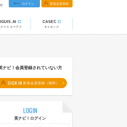
ログイン
新規会員登録
せ
UGUIS.AI
CASEC
ウグイス エーアイ
キャセック
英ナビ！会員登録されていない方
SIGN IN
新規会員登録（無料）
LOGIN
英ナビ！ログイン