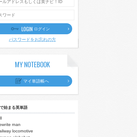
LOGIN
ログイン
パスワードをお忘れの方
MY NOTEBOOK
マイ単語帳へ
で始まる英単語
ll
ewrite man
ailway locomotive