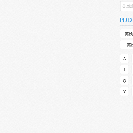
INDEX
英検
英
A
I
Q
Y