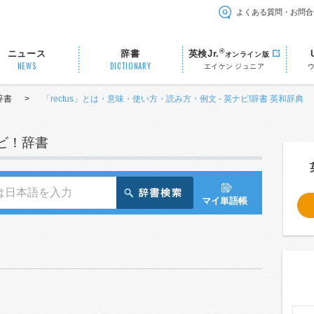
よくある質問・お問合
®
ニュース
辞書
英検Jr.
オンライン版
NEWS
DICTIONARY
エイケン ジュニア
辞書
>
「rectus」とは・意味・使い方・読み方・例文 - 英ナビ!辞書 英和辞典
ナビ！辞書
マイ単語帳