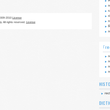
R
r
r
r
09-2010
License
r
. All rights reserved.
License
R
r
｢re
r
r
r
r
HIST
rec
DICT