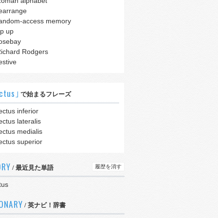
oman alphabet
earrange
andom-access memory
ip up
osebay
ichard Rodgers
estive
ctus｣
で始まるフレーズ
ectus inferior
ectus lateralis
ectus medialis
ectus superior
ORY
履歴を消す
/ 最近見た単語
tus
IONARY
/ 英ナビ！辞書