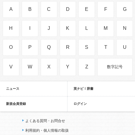
A
B
C
D
E
F
G
H
I
J
K
L
M
N
O
P
Q
R
S
T
U
V
W
X
Y
Z
数字記号
ニュース
英ナビ！辞書
新規会員登録
ログイン
よくある質問・お問合せ
利用規約・個人情報の取扱