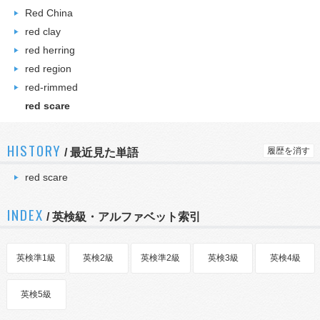
Red China
red clay
red herring
red region
red-rimmed
red scare
HISTORY
履歴を消す
/
最近見た単語
red scare
INDEX
/ 英検級・アルファベット索引
英検準1級
英検2級
英検準2級
英検3級
英検4級
英検5級