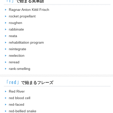
｢r｣
で始まる英単語
Ragnar Anton Kittil Frisch
rocket propellant
roughen
rabbinate
reata
rehabilitation program
reintegrate
reelection
reread
rank-smelling
｢red｣
で始まるフレーズ
Red River
red blood cell
red-faced
red-bellied snake