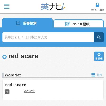
辞書検索
マイ単語帳
red scare
WordNet
目次
red scare
赤の恐怖
名