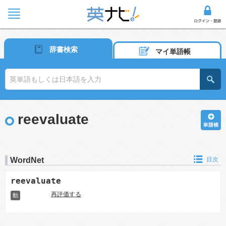
辞書検索
マイ単語帳
reevaluate
WordNet
目次
reevaluate
再評価する
動