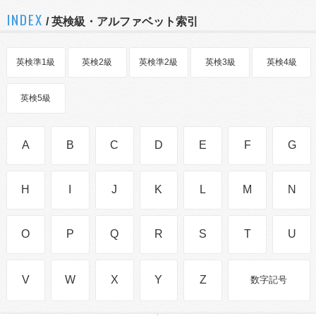
INDEX
/ 英検級・アルファベット索引
英検準1級
英検2級
英検準2級
英検3級
英検4級
英検5級
A
B
C
D
E
F
G
H
I
J
K
L
M
N
O
P
Q
R
S
T
U
V
W
X
Y
Z
数字記号