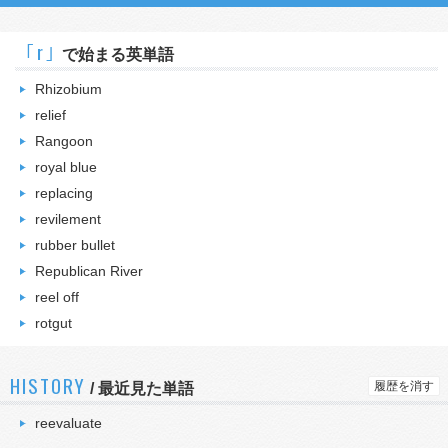
｢r｣
で始まる英単語
Rhizobium
relief
Rangoon
royal blue
replacing
revilement
rubber bullet
Republican River
reel off
rotgut
HISTORY
履歴を消す
/
最近見た単語
reevaluate