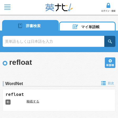
辞書検索
マイ単語帳
refloat
WordNet
目次
refloat
離礁する
動