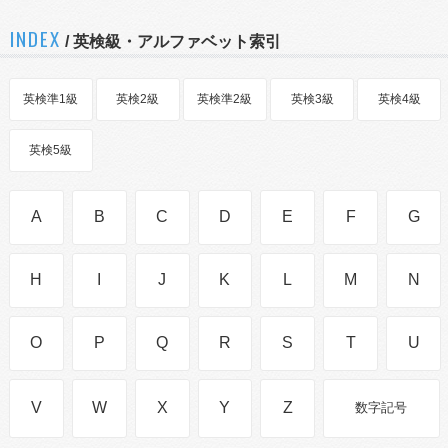
INDEX
/ 英検級・アルファベット索引
英検準1級
英検2級
英検準2級
英検3級
英検4級
英検5級
A
B
C
D
E
F
G
H
I
J
K
L
M
N
O
P
Q
R
S
T
U
V
W
X
Y
Z
数字記号