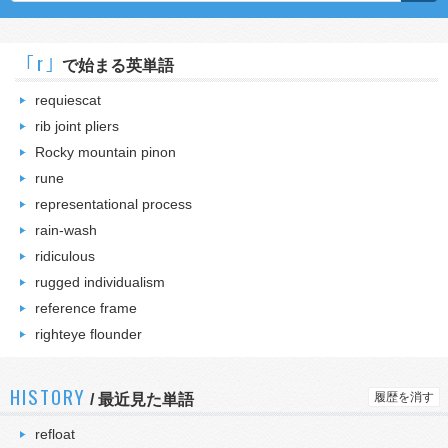
｢r｣
で始まる英単語
requiescat
rib joint pliers
Rocky mountain pinon
rune
representational process
rain-wash
ridiculous
rugged individualism
reference frame
righteye flounder
HISTORY
履歴を消す
/
最近見た単語
refloat