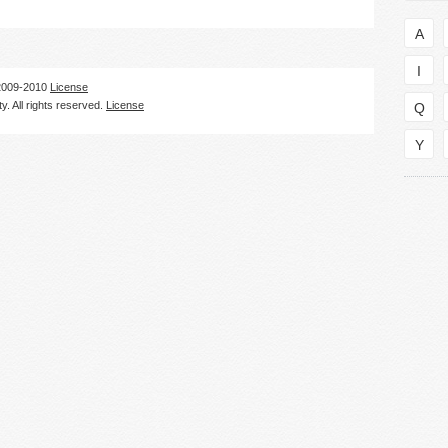
A
I
09-2010
License
. All rights reserved.
License
Q
Y