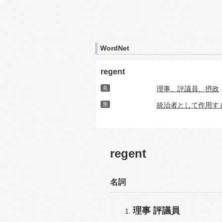
WordNet
regent
名
理事、評議員、摂政
形
統治者として作用す
regent
名詞
理事
評議員