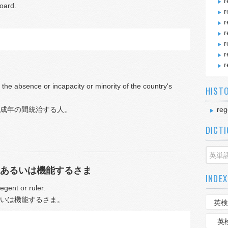
r
oard.
r
r
r
r
r
r
he absence or incapacity or minority of the country's
HIST
成年の間統治する人。
reg
DICT
あるいは機能するさま
INDEX
egent or ruler.
いは機能するさま。
英検
英