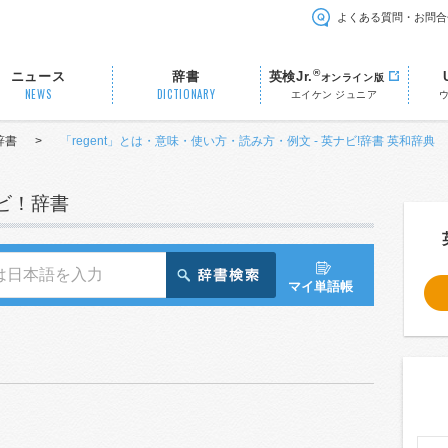
よくある質問・お問合
®
ニュース
辞書
英検Jr.
オンライン版
NEWS
DICTIONARY
エイケン ジュニア
辞書
>
「regent」とは・意味・使い方・読み方・例文 - 英ナビ!辞書 英和辞典
ナビ！辞書
マイ単語帳