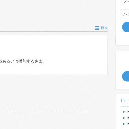
目次
るあるいは機能するさま
｢r｣
r
r
r