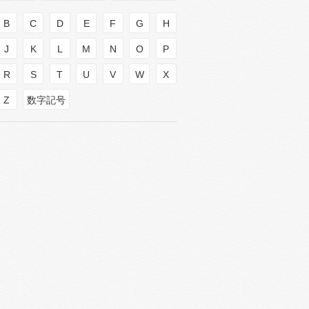
B
C
D
E
F
G
H
J
K
L
M
N
O
P
R
S
T
U
V
W
X
Z
数字記号