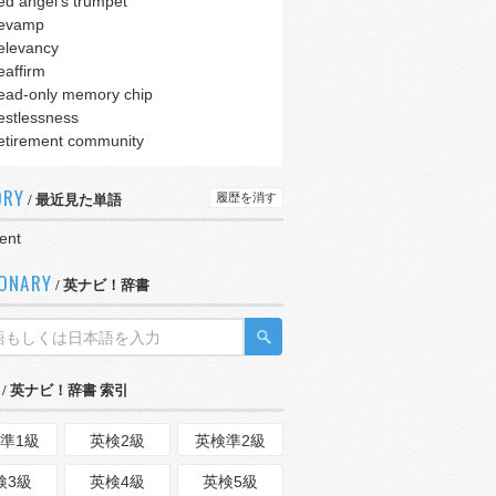
ed angel's trumpet
evamp
elevancy
eaffirm
ead-only memory chip
estlessness
etirement community
ORY
履歴を消す
/ 最近見た単語
ent
IONARY
/ 英ナビ！辞書
/ 英ナビ！辞書 索引
準1級
英検2級
英検準2級
検3級
英検4級
英検5級