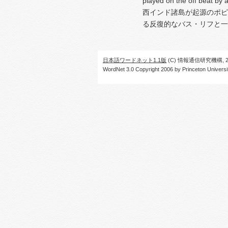
played on the off beat by a
西インド諸島が起源のポピ
る反復的なバス・リフと一
日本語ワードネット1.1版
(C) 情報通信研究機構, 20
WordNet 3.0 Copyright 2006 by Princeton University