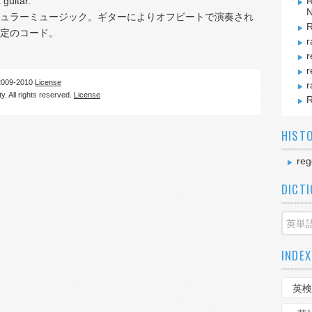
 guitar.
R
N
ュラーミュージック。ギターによりオフビートで演奏され
R
定のコード。
r
r
r
09-2010
License
r
. All rights reserved.
License
R
HIST
re
DICT
INDEX
英検