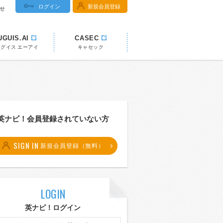
ログイン
新規会員登録
せ
UGUIS.AI
CASEC
ウグイス エーアイ
キャセック
英ナビ！会員登録されていない方
SIGN IN
新規会員登録（無料）
LOGIN
英ナビ！ログイン