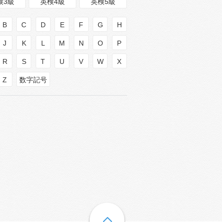
検3級
英検4級
英検5級
B
C
D
E
F
G
H
J
K
L
M
N
O
P
R
S
T
U
V
W
X
Z
数字記号