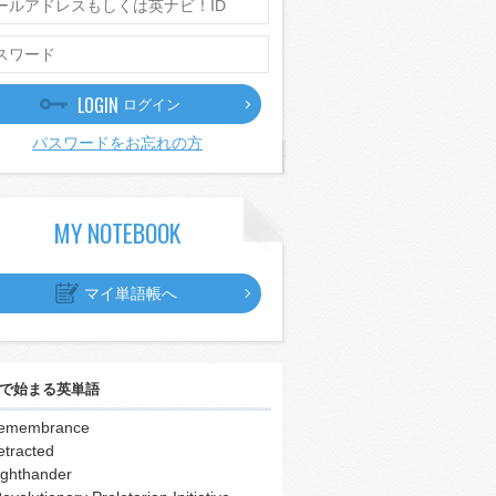
LOGIN
ログイン
パスワードをお忘れの方
MY NOTEBOOK
マイ単語帳へ
で始まる英単語
remembrance
etracted
ighthander