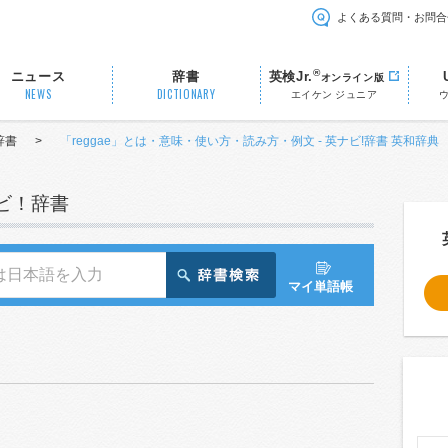
よくある質問・お問合
®
ニュース
辞書
英検Jr.
オンライン版
NEWS
DICTIONARY
エイケン ジュニア
辞書
>
「reggae」とは・意味・使い方・読み方・例文 - 英ナビ!辞書 英和辞典
ナビ！辞書
マイ単語帳