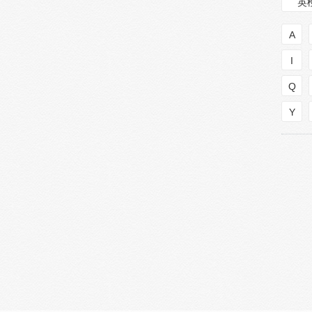
英
A
I
Q
Y