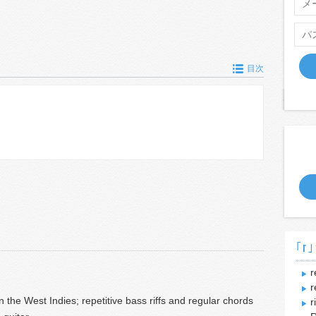
目次
｢r｣
r
n the West Indies; repetitive bass riffs and regular chords
r