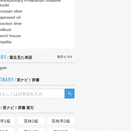
evolutionary Proletarian Initiative
uclei
ussian olive
apeseed oil
eaction time
edbud
anch house
eptilia
ORY
履歴を消す
/ 最近見た単語
ggae
IONARY
/ 英ナビ！辞書
/ 英ナビ！辞書 索引
準1級
英検2級
英検準2級