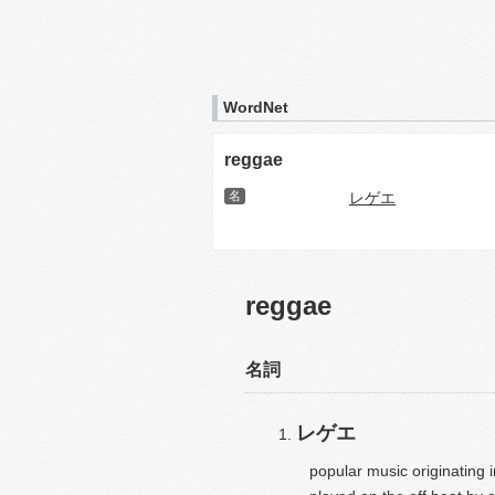
WordNet
reggae
名
レゲエ
reggae
名詞
レゲエ
popular music originating i