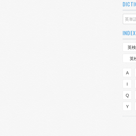
DICT
INDEX
英検
英
A
I
Q
Y