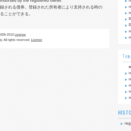
ndorsed by the registered owner.
r
r
録される債券。登録された所有者により支持される時の
r
ることができる。
R
R
r
09-2010
License
r
. All rights reserved.
License
｢re
r
r
r
r
r
r
HIST
reg