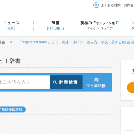
よくある質問・お問合
®
ニュース
辞書
英検Jr.
オンライン版
NEWS
DICTIONARY
エイケン ジュニア
辞書
>
「registered bond」とは・意味・使い方・読み方・例文 - 英ナビ!辞書
ナビ！辞書
マイ単語帳