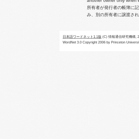
another owner only when e
所有者が発行者の帳簿に記
み、別の所有者に譲渡され
日本語ワードネット1.1版
(C) 情報通信研究機構, 20
WordNet 3.0 Copyright 2006 by Princeton University