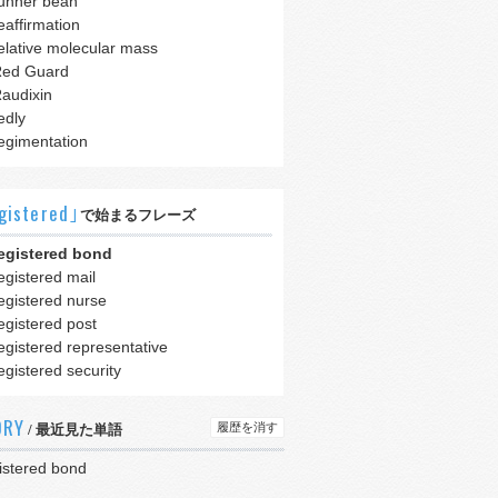
unner bean
eaffirmation
elative molecular mass
ed Guard
audixin
edly
egimentation
gistered｣
で始まるフレーズ
egistered bond
egistered mail
egistered nurse
egistered post
egistered representative
egistered security
ORY
履歴を消す
/ 最近見た単語
istered bond