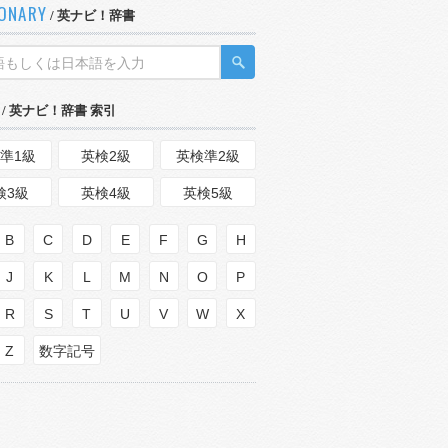
IONARY
/ 英ナビ！辞書
/ 英ナビ！辞書 索引
準1級
英検2級
英検準2級
検3級
英検4級
英検5級
B
C
D
E
F
G
H
J
K
L
M
N
O
P
R
S
T
U
V
W
X
Z
数字記号