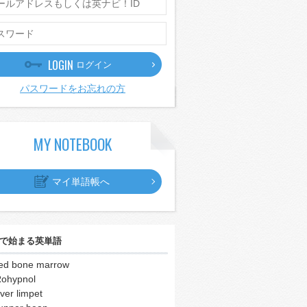
LOGIN
ログイン
パスワードをお忘れの方
MY NOTEBOOK
マイ単語帳へ
で始まる英単語
ed bone marrow
ohypnol
iver limpet