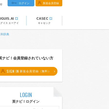
ログイン
新規会員登録
せ
UGUIS.AI
CASEC
ウグイス エーアイ
キャセック
 英和辞典
英ナビ！会員登録されていない方
SIGN IN
新規会員登録（無料）
LOGIN
英ナビ！ログイン