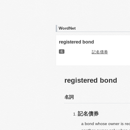
WordNet
registered bond
名
記名債券
registered bond
名詞
記名債券
a bond whose owner is reco