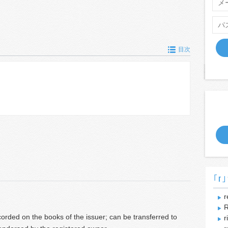
目次
｢r｣
r
R
rded on the books of the issuer; can be transferred to
r