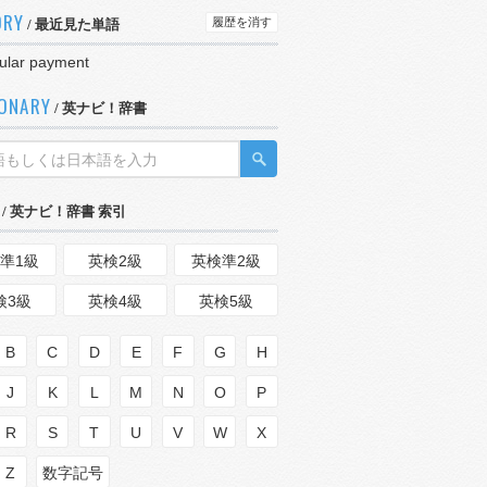
ORY
履歴を消す
/ 最近見た単語
ular payment
IONARY
/ 英ナビ！辞書
/ 英ナビ！辞書 索引
準1級
英検2級
英検準2級
検3級
英検4級
英検5級
B
C
D
E
F
G
H
J
K
L
M
N
O
P
R
S
T
U
V
W
X
Z
数字記号