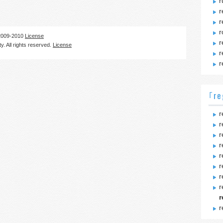
r
r
r
r
09-2010
License
r
. All rights reserved.
License
r
r
｢re
r
r
r
r
r
r
r
r
r
r