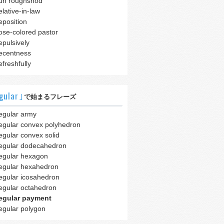
un roughshod
elative-in-law
eposition
ose-colored pastor
epulsively
ecentness
efreshfully
gular｣
で始まるフレーズ
egular army
egular convex polyhedron
egular convex solid
egular dodecahedron
egular hexagon
egular hexahedron
egular icosahedron
egular octahedron
egular payment
egular polygon