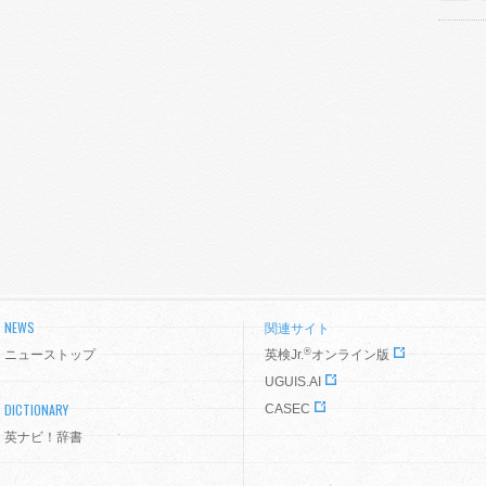
NEWS
関連サイト
®
ニューストップ
英検Jr.
オンライン版
UGUIS.AI
DICTIONARY
CASEC
英ナビ！辞書