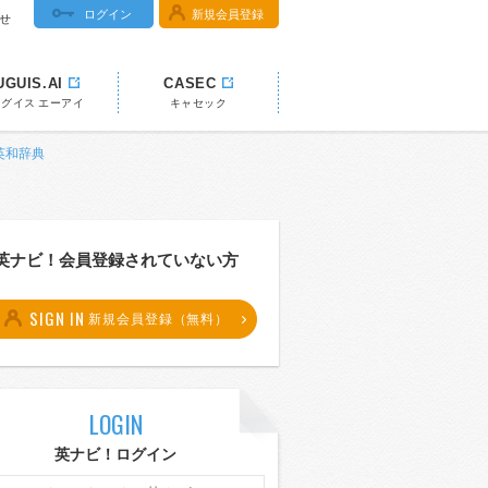
ログイン
新規会員登録
せ
UGUIS.AI
CASEC
ウグイス エーアイ
キャセック
 英和辞典
英ナビ！会員登録されていない方
SIGN IN
新規会員登録（無料）
LOGIN
英ナビ！ログイン