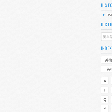
HIST
reg
DICT
INDEX
英検
英
A
I
Q
Y