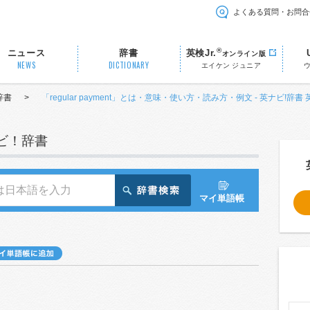
よくある質問・お問合
®
ニュース
辞書
英検Jr.
オンライン版
NEWS
DICTIONARY
エイケン ジュニア
辞書
>
「regular payment」とは・意味・使い方・読み方・例文 - 英ナビ!辞書
ナビ！辞書
マイ単語帳