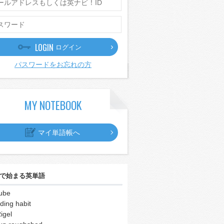
LOGIN
ログイン
パスワードをお忘れの方
MY NOTEBOOK
マイ単語帳へ
で始まる英単語
ube
iding habit
igel