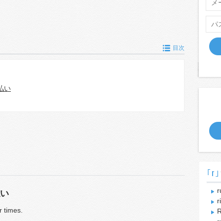
目次
払い
｢r｣
r
い
r
 times.
R