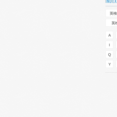
INDEX
英検
英
A
I
Q
Y