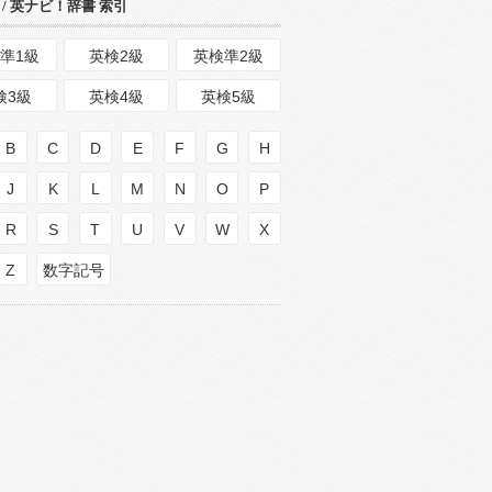
/ 英ナビ！辞書 索引
準1級
英検2級
英検準2級
検3級
英検4級
英検5級
B
C
D
E
F
G
H
J
K
L
M
N
O
P
R
S
T
U
V
W
X
Z
数字記号