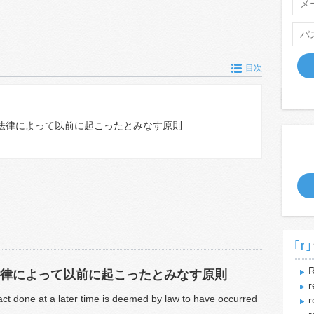
目次
法律によって以前に起こったとみなす原則
｢r｣
R
律によって以前に起こったとみなす原則
r
 act done at a later time is deemed by law to have occurred
r