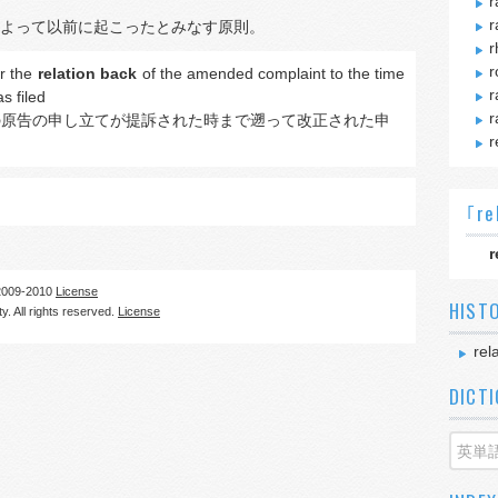
r
r
よって以前に起こったとみなす原則。
r
r
or the
relation back
of the amended complaint to the time
r
as filed
r
の原告の申し立てが提訴された時まで遡って改正された申
r
｢re
r
09-2010
License
HIST
. All rights reserved.
License
rel
DICT