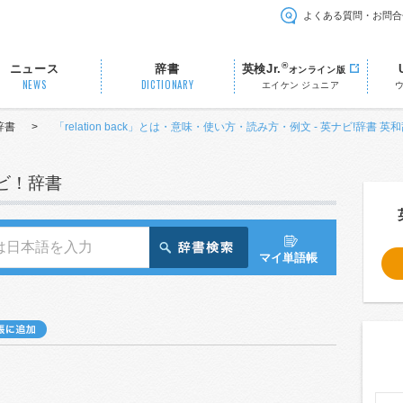
よくある質問・お問合
®
ニュース
辞書
英検Jr.
オンライン版
NEWS
DICTIONARY
エイケン ジュニア
辞書
>
「relation back」とは・意味・使い方・読み方・例文 - 英ナビ!辞書 英
ナビ！辞書
マイ単語帳