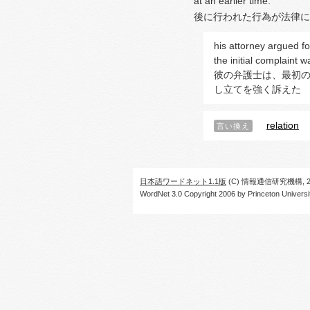
at an earlier time.
後に行われた行為が法律に
his attorney argued f
the initial complaint w
彼の弁護士は、最初
し立てを強く訴えた
relation
言い換え
日本語ワードネット1.1版
(C) 情報通信研究機構, 20
WordNet 3.0 Copyright 2006 by Princeton University