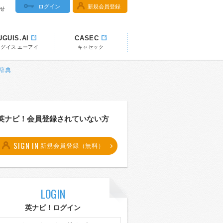
ログイン
新規会員登録
せ
UGUIS.AI
CASEC
ウグイス エーアイ
キャセック
和辞典
英ナビ！会員登録されていない方
SIGN IN
新規会員登録（無料）
LOGIN
英ナビ！ログイン