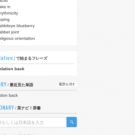
acist
ake in
hythmicity
oping
abbiteye blueberry
abbet joint
eligious orientation
lation｣
で始まるフレーズ
elation back
ORY
履歴を消す
/ 最近見た単語
ation back
IONARY
/ 英ナビ！辞書