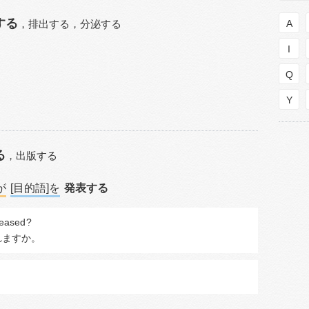
する
，
排出する，
分泌する
A
I
Q
Y
る
，
出版する
が
[目的語]を
発表する
leased
?
れますか。