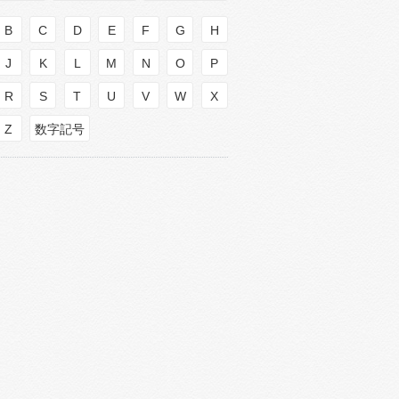
B
C
D
E
F
G
H
J
K
L
M
N
O
P
R
S
T
U
V
W
X
Z
数字記号