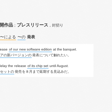
開作品
プレスリリース
；
，
封切り
〜による
〜の
発表
lease
of our new software edition
 at the banquet.
アの新バージョンの
発表
について触れたい。
delay the 
release
of its chip set
 until August.
セットの
発売
を８月まで延期する見込みだ。