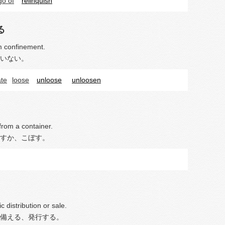
go of
relinquish
る
m confinement.
いない。
ate
loose
unloose
unloosen
l from a container.
すか、こぼす。
c distribution or sale.
備える、発行する。