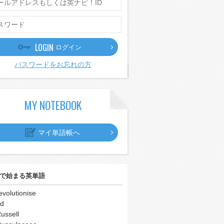
LOGIN
ログイン
パスワードをお忘れの方
MY NOTEBOOK
マイ単語帳へ
で始まる英単語
evolutionise
id
ussell