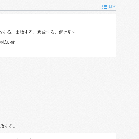
目次
放する、出版する、釈放する、解き離す
お払い箱
.
放する。