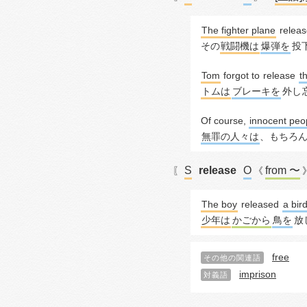
The fighter plane
relea
その
戦闘機は
爆弾を
投
Tom
 forgot to 
release
t
トムは
ブレーキを
外し
Of course, 
innocent peo
無罪の人々は
、もちろ
S
release
O
from 〜
〖
《
The boy
released
a bir
少年は
かごから
鳥を
放
free
その他の関連語
imprison
対義語