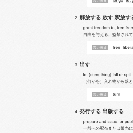
let go
let 
言い換え
解放する
放す
釈放す
grant freedom to; free fro
自由を与える。監禁されて
free
liber
言い換え
出す
let (something) fall or spil
（何かを）入れ物から落と
turn
言い換え
発行する
出版する
prepare and issue for publi
一般への配布または販売に