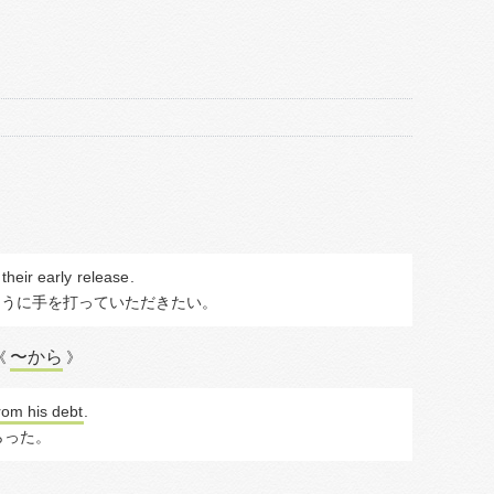
their early 
release
.
ように手を打っていただきたい。
〜から
《
》
rom his debt
.
らった。