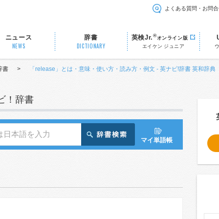
よくある質問・お問合
®
ニュース
辞書
英検Jr.
オンライン版
NEWS
DICTIONARY
エイケン ジュニア
辞書
>
「release」とは・意味・使い方・読み方・例文 - 英ナビ!辞書 英和辞典
ナビ！辞書
マイ単語帳