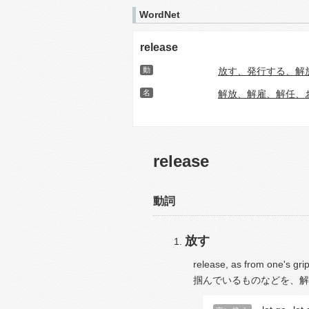
WordNet
release
動
放す、発行する、解
名
解放、解雇、解任、
release
動詞
放す
release, as from one's grip
掴んでいるものなどを、解