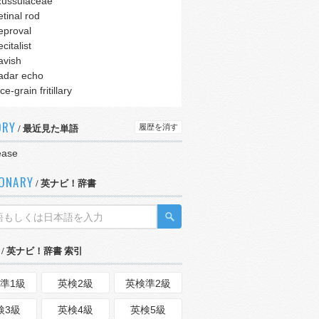
ussulaceae
etinal rod
eproval
ecitalist
avish
adar echo
ice-grain fritillary
ORY
履歴を消す
/ 最近見た単語
ease
IONARY
/ 英ナビ！辞書
/ 英ナビ！辞書 索引
準1級
英検2級
英検準2級
検3級
英検4級
英検5級