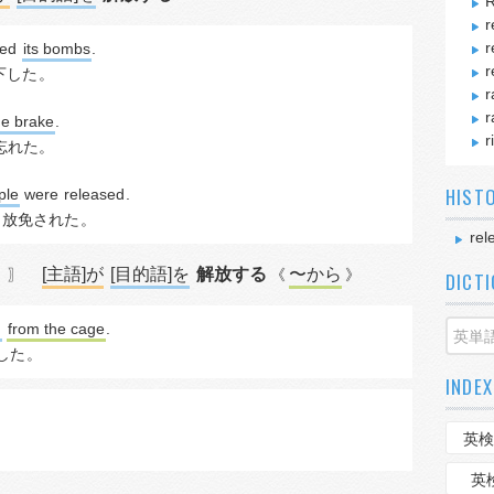
R
r
r
sed
its bombs
.
r
下した
。
r
r
he brake
.
r
忘れた。
HIST
ple
 were 
released
.
ん
放免された
。
rel
[主語]が
[目的語]を
解放する
〜から
》〗
《
》
DICT
d
from the cage
.
した
。
INDEX
英検
英