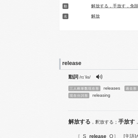
解放する，手放す，免
動
解放
名
release
動詞
/rɪˈlis/
releases
三人称単数現在形
過去形
releasing
現在分詞形
解放する
手放す
，
釈放する；
S
release
O
[主語]
〖
〗