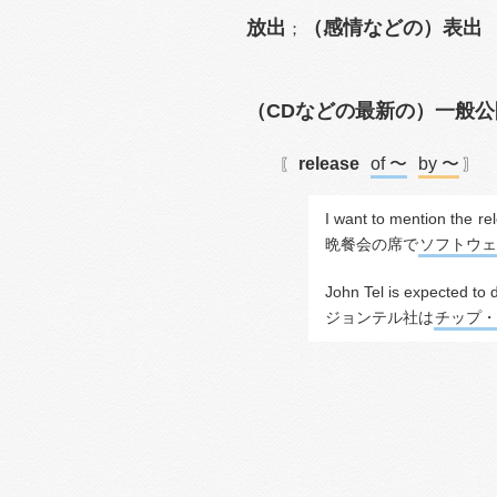
放出
（感情などの）表出
；
（CDなどの最新の）一般公
release
of 〜
by 〜
〖
〗
I want to mention the 
re
晩餐会の席で
ソフトウェ
John Tel is expected to 
ジョンテル社は
チップ・