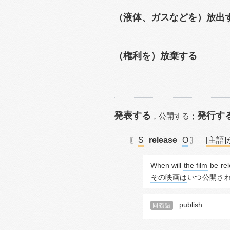
（液体、ガスなどを）放出
（権利を）放棄する
発表する
発行す
，
公開する；
S
release
O
[主語]
〖
〗
When will 
the film
 be 
re
その映画は
いつ
公開さ
publish
同義語