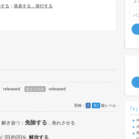
除する
；
発表する，発行する
released
released
過去分詞形
2
準2
｢r｣
r
免除する
，
解き放つ；
，
免れさせる
r
R
が
[目的語]を
解放する