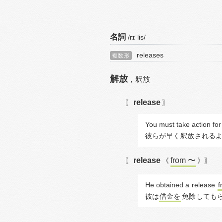
名詞
/rɪˈlis/
releases
複数形
解放
，
釈放
release
〖
〗
You must take action for 
彼らが早く
釈放
される
release
from 〜
〖
《
》〗
He obtained a 
release
f
彼は
借金を
免除
しても