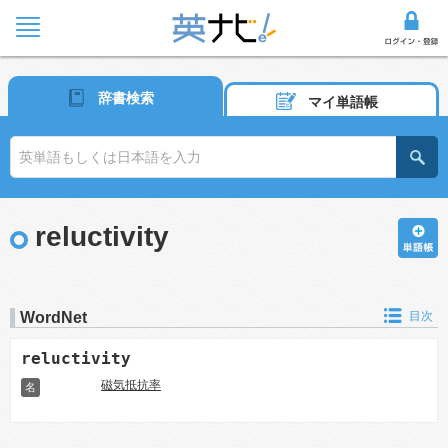
辞書検索
マイ単語帳
reluctivity
WordNet
目次
reluctivity
磁気抵抗率
名