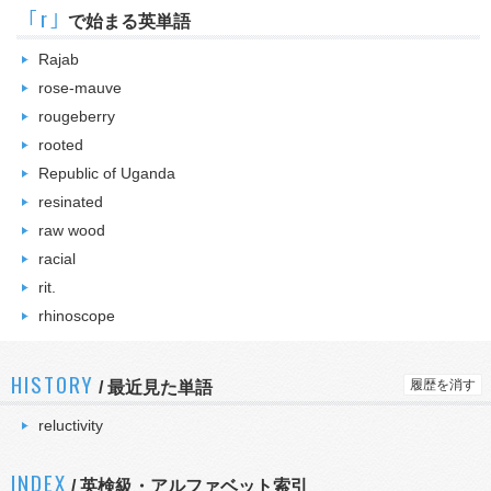
｢r｣
で始まる英単語
Rajab
rose-mauve
rougeberry
rooted
Republic of Uganda
resinated
raw wood
racial
rit.
rhinoscope
HISTORY
履歴を消す
/
最近見た単語
reluctivity
INDEX
/ 英検級・アルファベット索引