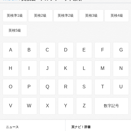
英検準1級
英検2級
英検準2級
英検3級
英検4級
英検5級
A
B
C
D
E
F
G
H
I
J
K
L
M
N
O
P
Q
R
S
T
U
V
W
X
Y
Z
数字記号
ニュース
英ナビ！辞書